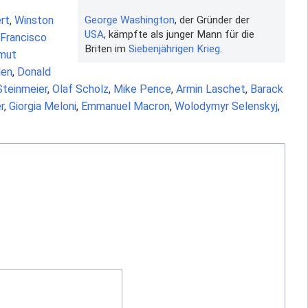
George Washington
, der Gründer der
ert
,
Winston
USA
, kämpfte als junger Mann für die
Francisco
Briten im
Siebenjährigen Krieg
.
mut
len
,
Donald
Steinmeier
,
Olaf Scholz
,
Mike Pence
,
Armin Laschet
,
Barack
r
,
Giorgia Meloni
,
Emmanuel Macron
,
Wolodymyr Selenskyj
,