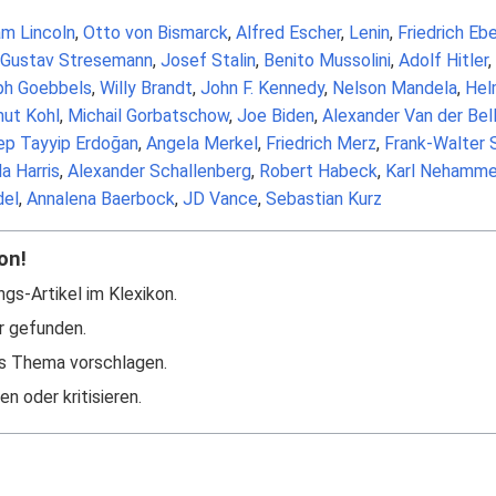
m Lincoln
,
Otto von Bismarck
,
Alfred Escher
,
Lenin
,
Friedrich Eb
Gustav Stresemann
,
Josef Stalin
,
Benito Mussolini
,
Adolf Hitler
,
ph Goebbels
,
Willy Brandt
,
John F. Kennedy
,
Nelson Mandela
,
Hel
ut Kohl
,
Michail Gorbatschow
,
Joe Biden
,
Alexander Van der Bel
p Tayyip Erdoğan
,
Angela Merkel
,
Friedrich Merz
,
Frank-Walter 
a Harris
,
Alexander Schallenberg
,
Robert Habeck
,
Karl Nehamme
del
,
Annalena Baerbock
,
JD Vance
,
Sebastian Kurz
on!
ngs-Artikel im Klexikon.
r gefunden.
s Thema vorschlagen.
n oder kritisieren.