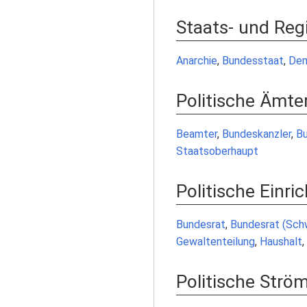
Staats- und Re
Anarchie
,
Bundesstaat
,
Dem
Politische Ämte
Beamter
,
Bundeskanzler
,
Bu
Staatsoberhaupt
Politische Einri
Bundesrat
,
Bundesrat (Sch
Gewaltenteilung
,
Haushalt
,
Politische Str