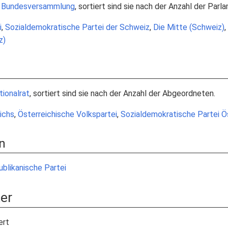
r
Bundesversammlung
, sortiert sind sie nach der Anzahl der Parla
i
,
Sozialdemokratische Partei der Schweiz
,
Die Mitte (Schweiz)
,
z)
tionalrat
, sortiert sind sie nach der Anzahl der Abgeordneten.
eichs
,
Österreichische Volkspartei
,
Sozialdemokratische Partei Ö
n
blikanische Partei
ker
ert