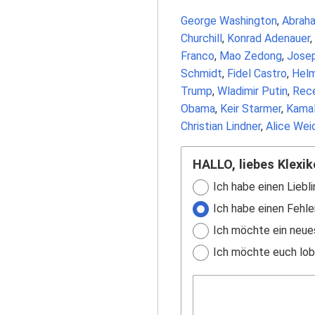
George Washington
,
Abraha
Churchill
,
Konrad Adenauer
,
Franco
,
Mao Zedong
,
Jose
Schmidt
,
Fidel Castro
,
Helm
Trump
,
Wladimir Putin
,
Rece
Obama
,
Keir Starmer
,
Kamal
Christian Lindner
,
Alice Wei
HALLO, liebes Klexik
Ich habe einen Liebli
Ich habe einen Fehle
Ich möchte ein neue
Ich möchte euch lobe