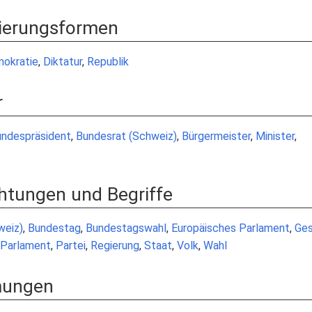
gierungsformen
okratie
,
Diktatur
,
Republik
r
ndespräsident
,
Bundesrat (Schweiz)
,
Bürgermeister
,
Minister
,
chtungen und Begriffe
weiz)
,
Bundestag
,
Bundestagswahl
,
Europäisches Parlament
,
Ge
Parlament
,
Partei
,
Regierung
,
Staat
,
Volk
,
Wahl
ömungen