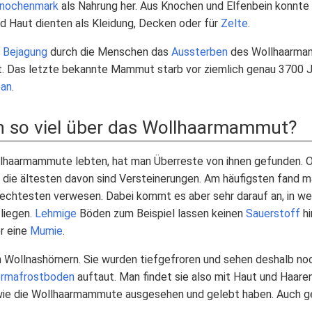
nochenmark
als Nahrung her. Aus Knochen und Elfenbein konn
nd Haut dienten als Kleidung, Decken oder für
Zelte
.
e
Bejagung
durch die Menschen das
Aussterben
des Wollhaarmamm
t. Das letzte bekannte Mammut starb vor ziemlich genau 3700 J
ean
.
 so viel über das Wollhaarmammut?
llhaarmammute lebten, hat man Überreste von ihnen gefunden. O
r die ältesten davon sind Versteinerungen. Am häufigsten fand
hlechtesten verwesen. Dabei kommt es aber sehr darauf an, in w
 liegen.
Lehmige
Böden zum Beispiel lassen keinen
Sauerstoff
hi
r eine
Mumie
.
 Wollnashörnern. Sie wurden tiefgefroren und sehen deshalb noch
rmafrostboden
auftaut. Man findet sie also mit Haut und Haare
 wie die Wollhaarmammute ausgesehen und gelebt haben. Auch 