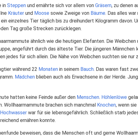
 in
Steppen
und ernährte sich vor allem von
Gräsern
, zu denen 
elne
Kräuter
und
Moose
sowie Zweige von
Bäume
. Das alles war
ein einzelnes Tier täglich bis zu dreihundert Kilogramm davon. U
jeden Tag große Strecken zurücklegen.
haarmammute ähnlich wie die heutigen Elefanten. Die Weibchen 
ruppe, angeführt durch das älteste Tier. Die jüngeren Männchen 
eren jedes für sich allein. Die Nähe von Weibchen suchten sie nur 
ngtier während 22
Monaten
in seinem
Bauch
. Das waren fast zwe
ogramm.
Mädchen
blieben auch als Erwachsene in der Herde. Jung
te hatten keine Feinde außer den
Menschen
.
Höhlenlöwe
gelan
gen. Wollhaarmammute brachen sich manchmal
Knochen
, wenn sie
Hochwasser
war für sie lebensgefährlich. Schließlich starb jed
sreichend ernähren konnte.
enfunde beweisen, dass die Menschen oft und gerne Wollhaarma