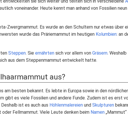
rt entwickelten sie sich weiter und teilten sich in verschiedene
A
eutlich voneinander. Heute kennt man anhand von Fossilien neun
Kreta-Zwergmammut. Es wurde an den Schultern nur etwas über 
chwersten wurde das Präriemammut im heutigen
Kolumbien
: an 
lten
Steppen
. Sie
ernährten
sich vor allem von
Gräsern
. Weshalb 
sich aus dem Steppenmammut entwickelt hatte.
llhaarmammut aus?
 am besten bekannt. Es lebte in Europa sowie in den nördlichen
m gibt es viele Fossilien und andere Funde. Zudem ist es erst v
 Deshalb ist es auch aus
Höhlenmalereien
und
Skulpturen
bekann
 oder Fellmammut. Viele Leute denken beim
Namen
„Mammut“ 