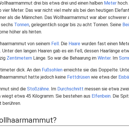
Wollhaarmammut drei bis etwa drei und einen halben
Meter
hoch.
 vier Meter. Das war nicht viel mehr als bei den heutigen Elefan
ner als die Männchen. Das Wollhaarmammut war aber schwerer a
s sechs
Tonnen
, gelegentlich sogar bis zu acht Tonnen. Seine
Be
orne höher als hinten.
lhaarmammut von seinem
Fell
. Die
Haare
wurden fast einen Mete
n
. Unter den langen Haaren gab es ein Fell, dessen Haarlänge et
nzig
Zentimetern
Länge. So war die Behaarung im
Winter
. Im
Som
timeter dick. An den
Fußsohlen
erreichte sie das Doppelte. Unte
llhaarmammut hatte jedoch keine
Fettdrüsen
wie etwa der
Eisbä
mmut sind die
Stoßzähne
. Im
Durchschnitt
messen sie etwa zwei 
n wiegt etwa 45 Kilogramm. Sie bestehen aus
Elfenbein
. Die Sp
 berühren.
Wollhaarmammut?