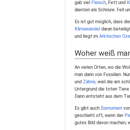
gab viel
Fleisch
, Fett und
K
dienten als Schnüre. Fell u
Es ist gut möglich, dass di
Klimawandel
daran beteilig
und liegt im
Arktischen Oz
Woher weiß man
An vielen Orten, wo die Wo
man dann von Fossilien. Nu
und
Zähne
, weil die am sc
Untergrund die toten Tiere
Dann entsteht aus dem Tie
Es gibt auch
Eismumien
von
geschieht oft, wenn der
Pe
gutes Bild davon machen,