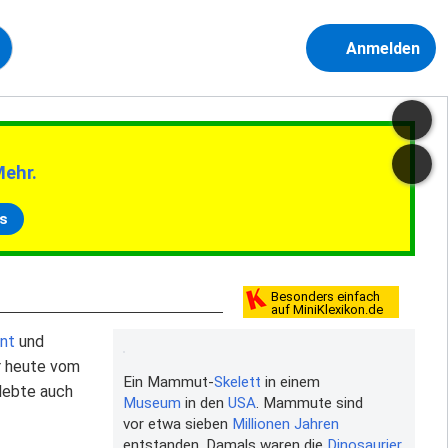
Anmelden
Mehr.
s
Besonders einfach
auf MiniKlexikon.de
ant
und
r heute vom
Ein Mammut-
Skelett
in einem
lebte auch
Museum
in den
USA
. Mammute sind
vor etwa sieben
Millionen
Jahren
entstanden. Damals waren die
Dinosaurier