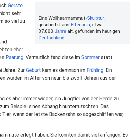
auch
Gerste
 nicht sehr
Eine Wollhaarmammut-
Skulptur
,
m so viel zu
geschnitzt aus
Elfenbein
, etwa
37.000
Jahre
alt, gefunden im heutigen
Deutschland
und
lebten eher
zur
Paarung
. Vermutlich fand diese im
Sommer
statt.
i Jahre. Zur
Geburt
kam es demnach im
Frühling
. Ein
en wurden im Alter von neun bis zwölf Jahren aus der
g es aber immer wieder, ein Jungtier von der Herde zu
 zum Beispiel einen Abhang hinunterrutschten. Das
es Tier, wenn der letzte Backenzahn so abgeschliffen war,
mmute erlegt haben. Sie konnten damit viel anfangen: Es