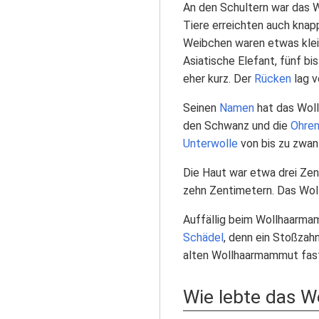
An den Schultern war das 
Tiere erreichten auch knapp
Weibchen waren etwas klei
Asiatische Elefant, fünf bi
eher kurz. Der
Rücken
lag v
Seinen
Namen
hat das Wol
den Schwanz und die
Ohre
Unterwolle
von bis zu zwa
Die Haut war etwa drei Zen
zehn Zentimetern. Das Wo
Auffällig beim Wollhaarma
Schädel
, denn ein Stoßzah
alten Wollhaarmammut fast
Wie lebte das 