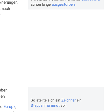
inerungen,
schon lange
ausgestorben
.
t auch
.
ieben
en.
So stellte sich ein
Zeichner
ein
Steppenmammut
vor.
re
Europa
,