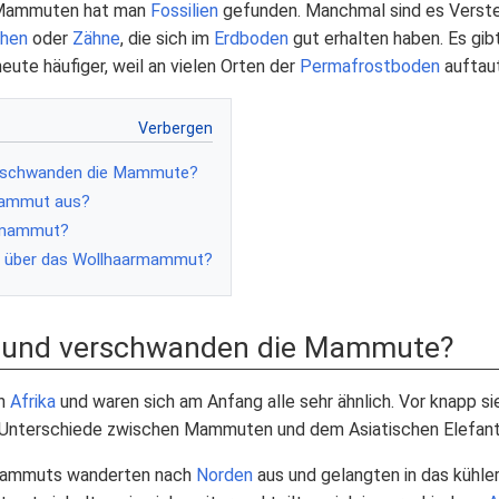
 Mammuten hat man
Fossilien
gefunden. Manchmal sind es Verste
hen
oder
Zähne
, die sich im
Erdboden
gut erhalten haben. Es gib
heute häufiger, weil an vielen Orten der
Permafrostboden
auftaut
erschwanden die Mammute?
mammut aus?
armammut?
l über das Wollhaarmammut?
 und verschwanden die Mammute?
in
Afrika
und waren sich am Anfang alle sehr ähnlich. Vor knapp s
Unterschiede zwischen Mammuten und dem Asiatischen Elefant
Mammuts wanderten nach
Norden
aus und gelangten in das kühle