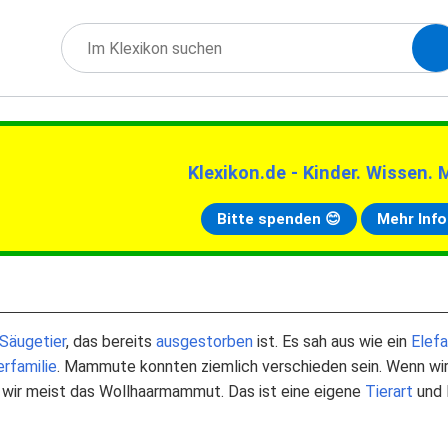
Klexikon.de - Kinder. Wissen. 
Bitte spenden 😊
Mehr Info
Säugetier
, das bereits
ausgestorben
ist. Es sah aus wie ein
Elef
erfamilie
. Mammute konnten ziemlich verschieden sein. Wenn wi
ir meist das Wollhaarmammut. Das ist eine eigene
Tierart
und 