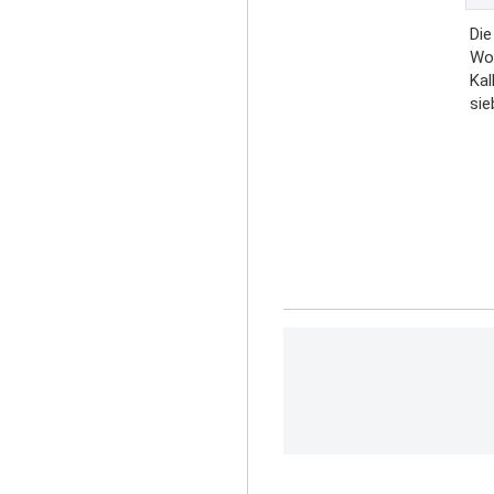
Di
Wo
Kal
si