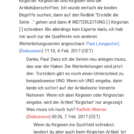
Kirgistan. Kirgisistan und Kirgisien sind die
Artikelüberschriften. Ich würde einfach die beiden
Begriffe suchen, dann auf den Redlink "Erstelle die
Seite ..." gehen und dann # WEITERLEITUNG [ [ Kirgistan
] ] schreiben. Bin allerdings kein Experte darin, ich hab
mir auch nur die Quelltexte von anderen
Weiterleitungsseiten angeschaut.
Paul (Jungautor)
(
Diskussion
) 11:10, 4. Feb. 2017 (CET)
Danke, Paul. Dass ich die Seiten neu anlegen muss,
das war der Haken. Die Weiterleitungen sind jetzt
drin. Trotzdem gibt es noch einen Unterschied zu
beispielsweise UNO. Wenn ich UNO eingebe, dann
lande ich sofort auf der Artikelseite Vereinte
Nationen. Wenn ich aber Kirgisien oder Kirgisistan
eingebe, wird der Artikel "Kirgistan" nur angezeigt.
Was muss ich noch tun?
Kathrin Wiemer
(
Diskussion
) 00:26, 7. Feb. 2017 (CET)
Wenn du Kirgisien ins Suchfeld schreibst,
landest du aber auch beim Kirgistan-Artikel. Ist