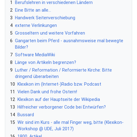
1
Berufslehren in verschiedenen Ländern
2
Eine Bitte an alle...
3
Handwerk Seitenverschiebung
4
externe Verlinkungen
5
Grosseltern und weitere Vorfahren
6
Gangarten beim Pferd - ausnahmsweise mal bewegte
Bilder?
7
Software MediaWiki
8
Länge von Artikeln begrenzen?
9
Luther / Reformation / Reformierte Kirche: Bitte
dringend überarbeiten
10
Klexikon im (Internet-)Radio bzw. Podcast
11
Vielen Dank und frohe Ostern!
12
Klexikon auf der Hauptseite der Wikipedia
13
Hilfreicher verborgener Code bei Entwürfen?
14
Bussard
15
Wir sind im Kurs - alle mal Finger weg, bitte (Klexikon-
Workshop @ UDE, Juli 2017)
16
1800. Artikel