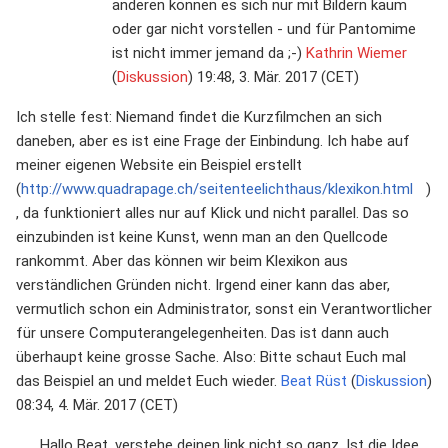
anderen können es sich nur mit Bildern kaum
oder gar nicht vorstellen - und für Pantomime
ist nicht immer jemand da ;-)
Kathrin Wiemer
(
Diskussion
) 19:48, 3. Mär. 2017 (CET)
Ich stelle fest: Niemand findet die Kurzfilmchen an sich
daneben, aber es ist eine Frage der Einbindung. Ich habe auf
meiner eigenen Website ein Beispiel erstellt
(
http://www.quadrapage.ch/seitenteelichthaus/klexikon.html
)
, da funktioniert alles nur auf Klick und nicht parallel. Das so
einzubinden ist keine Kunst, wenn man an den Quellcode
rankommt. Aber das können wir beim Klexikon aus
verständlichen Gründen nicht. Irgend einer kann das aber,
vermutlich schon ein Administrator, sonst ein Verantwortlicher
für unsere Computerangelegenheiten. Das ist dann auch
überhaupt keine grosse Sache. Also: Bitte schaut Euch mal
das Beispiel an und meldet Euch wieder.
Beat Rüst
(
Diskussion
)
08:34, 4. Mär. 2017 (CET)
Hallo Beat, verstehe deinen link nicht so ganz. Ist die Idee,