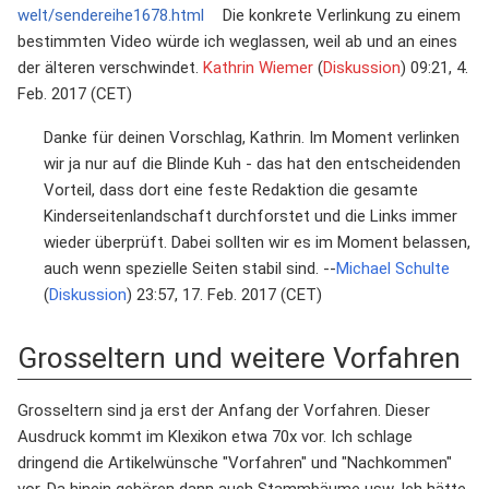
welt/sendereihe1678.html
Die konkrete Verlinkung zu einem
bestimmten Video würde ich weglassen, weil ab und an eines
der älteren verschwindet.
Kathrin Wiemer
(
Diskussion
) 09:21, 4.
Feb. 2017 (CET)
Danke für deinen Vorschlag, Kathrin. Im Moment verlinken
wir ja nur auf die Blinde Kuh - das hat den entscheidenden
Vorteil, dass dort eine feste Redaktion die gesamte
Kinderseitenlandschaft durchforstet und die Links immer
wieder überprüft. Dabei sollten wir es im Moment belassen,
auch wenn spezielle Seiten stabil sind. --
Michael Schulte
(
Diskussion
) 23:57, 17. Feb. 2017 (CET)
Grosseltern und weitere Vorfahren
Grosseltern sind ja erst der Anfang der Vorfahren. Dieser
Ausdruck kommt im Klexikon etwa 70x vor. Ich schlage
dringend die Artikelwünsche "Vorfahren" und "Nachkommen"
vor. Da hinein gehören dann auch Stammbäume usw. Ich hätte