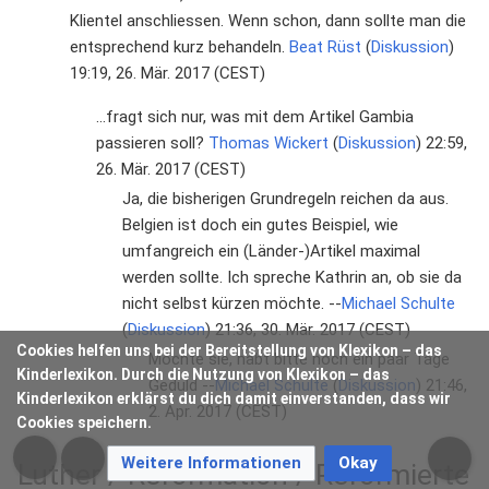
Klientel anschliessen. Wenn schon, dann sollte man die
entsprechend kurz behandeln.
Beat Rüst
(
Diskussion
)
19:19, 26. Mär. 2017 (CEST)
...fragt sich nur, was mit dem Artikel Gambia
passieren soll?
Thomas Wickert
(
Diskussion
) 22:59,
26. Mär. 2017 (CEST)
Ja, die bisherigen Grundregeln reichen da aus.
Belgien ist doch ein gutes Beispiel, wie
umfangreich ein (Länder-)Artikel maximal
werden sollte. Ich spreche Kathrin an, ob sie da
nicht selbst kürzen möchte. --
Michael Schulte
(
Diskussion
) 21:36, 30. Mär. 2017 (CEST)
Cookies helfen uns bei der Bereitstellung von Klexikon – das
Möchte sie, habt bitte noch ein paar Tage
Kinderlexikon. Durch die Nutzung von Klexikon – das
Geduld --
Michael Schulte
(
Diskussion
) 21:46,
Kinderlexikon erklärst du dich damit einverstanden, dass wir
2. Apr. 2017 (CEST)
Cookies speichern.
Weitere Informationen
Okay
Luther / Reformation / Reformierte