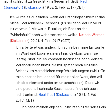
nicht schlecht zu Gesicht - im Gegenteil. Gruß,
Paul
(Jungautor)
(
Diskussion
) 19:02, 2. Feb. 2017 (CET)
Ich würde es gut finden, wenn der Ursprungsentwerfer das
Signal "Verschieben?" schreibt. (Es sei denn, der Entwurf
ist verwaist.) Mir war z. B. unklar, ob Beat an der
"Wirbelsäule" noch weiterschreiben wollte.
Kathrin Wiemer
(
Diskussion
) 09:21, 4. Feb. 2017 (CET)
Ich arbeite etwas anders: Ich schreibe meine Entwürfe
im Word und kopiere sie erst ins Klexikon, wenn sie
"fertig" sind, d.h. es kommen höchstens noch kleinere
Veränderungen hinzu, die mir später noch einfallen.
Selber zum Verschieben empfehle ich ungern (wirkt für
mich eher selbst lobend für mein tolles Werk, das will
ich aber niemand anderem unterschieben). Dass wir
eine personell schmale Basis haben, finde ich auch
nicht optimal.
Beat Rüst
(
Diskussion
) 10:21, 4. Feb.
2017 (CET)
Ich gebe meinen eigenen Entwürfen öfter selbst ein