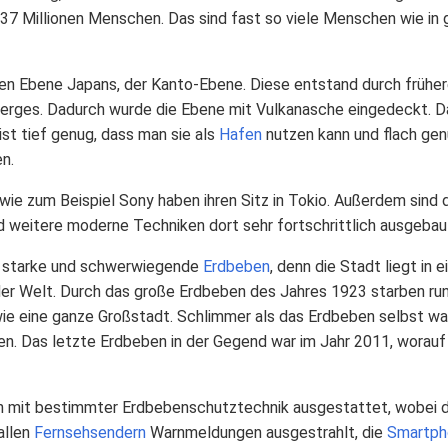
37 Millionen Menschen. Das sind fast so viele Menschen wie in
ßten Ebene Japans, der Kanto-Ebene. Diese entstand durch frühe
Berges. Dadurch wurde die Ebene mit Vulkanasche eingedeckt.
ist tief genug, dass man sie als
Hafen
nutzen kann und flach gen
n.
ie zum Beispiel Sony haben ihren Sitz in Tokio. Außerdem sind 
 weitere moderne Techniken dort sehr fortschrittlich ausgebau
hr starke und schwerwiegende
Erdbeben
, denn die Stadt liegt in e
er Welt. Durch das große Erdbeben des Jahres 1923 starben ru
wie eine ganze Großstadt. Schlimmer als das Erdbeben selbst wa
en. Das letzte Erdbeben in der Gegend war im Jahr 2011, worauf
 mit bestimmter Erdbebenschutztechnik ausgestattet, wobei die
allen
Fernsehsendern
Warnmeldungen ausgestrahlt, die
Smartph