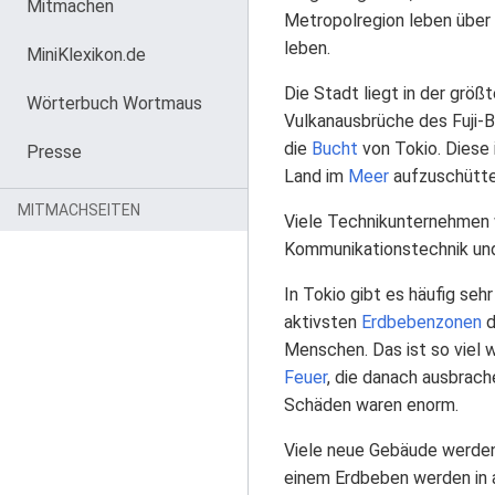
Mitmachen
Metropolregion leben über 
leben.
MiniKlexikon.de
Die Stadt liegt in der grö
Wörterbuch Wortmaus
Vulkanausbrüche des Fuji-
die
Bucht
von Tokio. Diese 
Presse
Land im
Meer
aufzuschütte
MITMACHSEITEN
Viele Technikunternehmen w
Kommunikationstechnik und
In Tokio gibt es häufig se
aktivsten
Erdbebenzonen
d
Menschen. Das ist so viel 
Feuer
, die danach ausbrach
Schäden waren enorm.
Viele neue Gebäude werden
einem Erdbeben werden in 