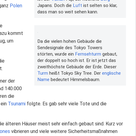
Japans. Doch die
Luft
ist selten so klar,
 ganz
Polen
dass man so weit sehen kann.
re
 Dazu kommt
ug, um
Da die vielen hohen Gebäude die
Sendesignale des Tokyo Towers
störten, wurde ein
Fernsehturm
gebaut,
der doppelt so hoch ist. Er ist jetzt das
die
zweithöchste Gebäude der Erde. Dieser
t.
Turm
heißt Tokyo Sky Tree. Der
englische
Name
bedeutet Himmelsbaum.
iner der
nd 140.000
ren die
 ein
Tsunami
folgte. Es gab sehr viele Tote und die
 älteren Häuser meist sehr einfach gebaut sind. Kurz vor
ones
vibrieren und viele weitere Sicherheitsmaßnahmen