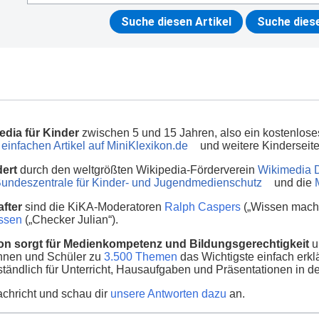
edia für Kinder
zwischen 5 und 15 Jahren, also ein kostenlos
einfachen Artikel auf MiniKlexikon.de
und weitere Kinderseit
dert
durch den weltgrößten Wikipedia-Förderverein
Wikimedia 
undeszentrale für Kinder- und Jugendmedienschutz
und die
fter
sind die KiKA-Moderatoren
Ralph Caspers
(„Wissen macht
nssen
(„Checker Julian“).
on sorgt für Medienkompetenz und Bildungsgerechtigkeit
u
innen und Schüler zu
3.500 Themen
das Wichtigste einfach erklä
ständlich für Unterricht, Hausaufgaben und Präsentationen in d
chricht und schau dir
unsere Antworten dazu
an.