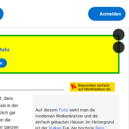
Anmelden
Mehr.
s
Besonders einfach
auf MiniKlexikon.de
t, dass
ls in der
Auf diesem
Foto
sieht man die
lich gar
modernen Wolkenkratzer und die
in die
einfach gebauten Häuser. Im Hintergrund
der ganzen
ist der
Vulkan
Fuji, der höchste
Berg