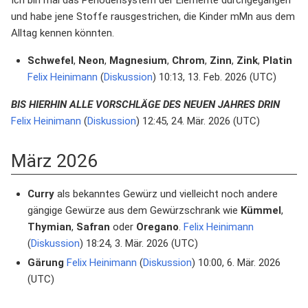
Ich bin mal das Periodensystem der Elemente durchgegangen
und habe jene Stoffe rausgestrichen, die Kinder mMn aus dem
Alltag kennen könnten.
Schwefel
,
Neon
,
Magnesium
,
Chrom
,
Zinn
,
Zink
,
Platin
Felix Heinimann
(
Diskussion
) 10:13, 13. Feb. 2026 (UTC)
BIS HIERHIN ALLE VORSCHLÄGE DES NEUEN JAHRES DRIN
Felix Heinimann
(
Diskussion
) 12:45, 24. Mär. 2026 (UTC)
März 2026
Curry
als bekanntes Gewürz und vielleicht noch andere
gängige Gewürze aus dem Gewürzschrank wie
Kümmel
,
Thymian
,
Safran
oder
Oregano
.
Felix Heinimann
(
Diskussion
) 18:24, 3. Mär. 2026 (UTC)
Gärung
Felix Heinimann
(
Diskussion
) 10:00, 6. Mär. 2026
(UTC)