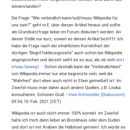
einverstanden?
Die Frage: "Wie verbindlich kann/soll/muss Wikipedia für
uns sein?" geht m.E. über diesen Artikel hinaus und sollte
als Grundsatzfrage lieber im Forum diskutiert werden. An
dieser Stelle nur kurz, soweit es diesen Artikel betrifft: Ich
habe die Frage nach der inhaltlichen Korrektheit der
dortigen "Begriffsklärungsseite" auch schon bei Wikipedia
angesprochen und derzeit sieht es so aus, als ob sich
dort
etwas bewegt
. Schon deshalb kann die "Verbindlichkeit"
von Wikipedia immer nur eine begrenzte sein, weil die
"Wahrheit" dort eben auch nicht in Stein gemeißelt ist. Im
Zweifel muss man daher auch andere Quellen, z.B. Lexika
konsultieren. Schönen Gruß --
Uwe Rohwedder
(
Diskussion
)
09:34, 10. Feb. 2021 (CET)
Wikipedia ist auch nicht immer 100% korrekt. Im Zweifel
halte ich mich dann lieber an Brockhaus oder dem Duden
und dort ist mit Arabien die Halbinsel gemeint. Ich würde es