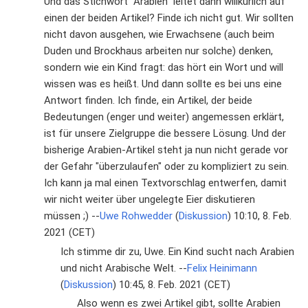
Und das Stichwort "Arabien" leitet dann willkürlich auf
einen der beiden Artikel? Finde ich nicht gut. Wir sollten
nicht davon ausgehen, wie Erwachsene (auch beim
Duden und Brockhaus arbeiten nur solche) denken,
sondern wie ein Kind fragt: das hört ein Wort und will
wissen was es heißt. Und dann sollte es bei uns eine
Antwort finden. Ich finde, ein Artikel, der beide
Bedeutungen (enger und weiter) angemessen erklärt,
ist für unsere Zielgruppe die bessere Lösung. Und der
bisherige Arabien-Artikel steht ja nun nicht gerade vor
der Gefahr "überzulaufen" oder zu kompliziert zu sein.
Ich kann ja mal einen Textvorschlag entwerfen, damit
wir nicht weiter über ungelegte Eier diskutieren
müssen ;) --
Uwe Rohwedder
(
Diskussion
) 10:10, 8. Feb.
2021 (CET)
Ich stimme dir zu, Uwe. Ein Kind sucht nach Arabien
und nicht Arabische Welt. --
Felix Heinimann
(
Diskussion
) 10:45, 8. Feb. 2021 (CET)
Also wenn es zwei Artikel gibt, sollte Arabien