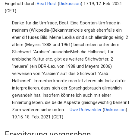
Eingeholt durch
Beat Rüst
(
Diskussion
) 17:19, 12. Feb. 2021
(CET)
Danke für die Umfrage, Beat. Eine Spontan-Umfrage in
meinem (Wikipedia-)Bekanntenkreis ergab ebenfalls ein
eher diffuses Bild. Meine Lexika sind sich allerdings einig: 2
ältere (Meyers 1888 und 1961) beschreiben unter dem
Stichwort "Arabien" ausschließlich die Halbinsel, für
arabische Kultur etc. gibt es weitere Stichwörter; 2
"neuere" (ein DDR-Lex. von 1988 und Meyers 2006)
verweisen von "Arabien" auf das Stichwort "Arab.
Halbinsel". Immerhin könnte man letzteres als Indiz dafür
interpretieren, dass sich der Sprachgebrauch allmählich
gewandelt hat. Insofern könnte ich auch mit einer
Einleitung leben, die beide Aspekte gleichgewichtig benennt.
Zum weiteren siehe unten. --
Uwe Rohwedder
(
Diskussion
)
19:15, 18. Feb. 2021 (CET)
Erweiterung vorgesehen