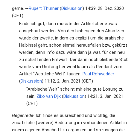
gerne. --
Rupert Thurner
(
Diskussion
) 14:39, 28. Dez. 2020
(CET)
Finde ich gut, dann müsste der Artikel aber etwas
ausgebaut werden. Von den bisherigen drei Absätzen
würde der zweite, in dem es explizit um die arabische
Halbinsel geht, schon einmal herausfallen bzw. gekürzt
werden, denn Info dazu wäre dann ja was für den neu
zu schaffenden Entwurf. Der dann noch bleibende Stub
würde vom Umfang her wohl kaum als Pendant zum
Artikel "Westliche Welt" taugen.
Paul Rohwedder
(
Diskussion
) 11:12, 2. Jan. 2021 (CET)
"Arabische Welt" scheint mir eine gute Lösung zu
sein.
Ziko van Dijk
(
Diskussion
) 14:21, 3. Jan. 2021
(CET)
Gegenrede!
Ich finde es ausreichend und wichtig, die
zusätzliche (weitere) Bedeutung im vorhandenen Artikel in
einem eigenen Abschnitt zu ergänzen und sozusagen die