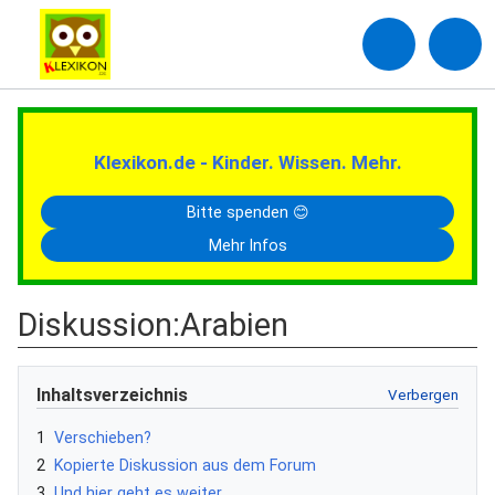
Klexikon.de - Kinder. Wissen. Mehr.
Bitte spenden 😊
Mehr Infos
Diskussion
:
Arabien
Inhaltsverzeichnis
1
Verschieben?
2
Kopierte Diskussion aus dem Forum
3
Und hier geht es weiter