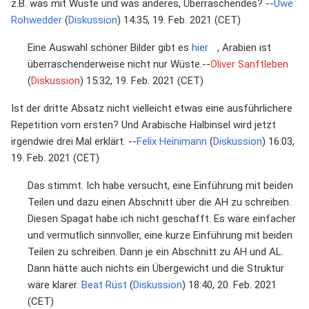
z.B. was mit Wüste und was anderes, Überraschendes? --
Uwe
Rohwedder
(
Diskussion
) 14:35, 19. Feb. 2021 (CET)
Eine Auswahl schöner Bilder gibt es
hier
, Arabien ist
überraschenderweise nicht nur Wüste.--
Oliver Sanftleben
(
Diskussion
) 15:32, 19. Feb. 2021 (CET)
Ist der dritte Absatz nicht vielleicht etwas eine ausführlichere
Repetition vom ersten? Und Arabische Halbinsel wird jetzt
irgendwie drei Mal erklärt. --
Felix Heinimann
(
Diskussion
) 16:03,
19. Feb. 2021 (CET)
Das stimmt. Ich habe versucht, eine Einführung mit beiden
Teilen und dazu einen Abschnitt über die AH zu schreiben.
Diesen Spagat habe ich nicht geschafft. Es wäre einfacher
und vermutlich sinnvoller, eine kurze Einführung mit beiden
Teilen zu schreiben. Dann je ein Abschnitt zu AH und AL.
Dann hätte auch nichts ein Übergewicht und die Struktur
wäre klarer.
Beat Rüst
(
Diskussion
) 18:40, 20. Feb. 2021
(CET)