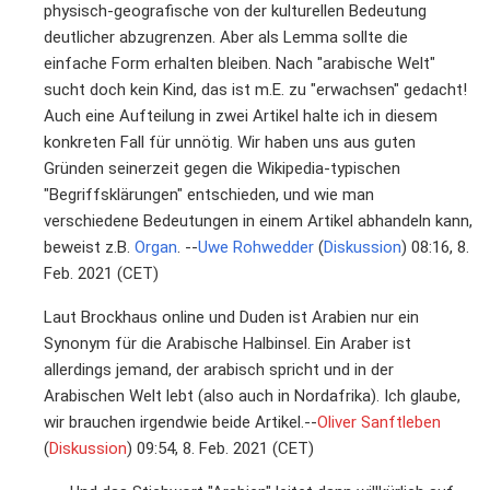
physisch-geografische von der kulturellen Bedeutung
deutlicher abzugrenzen. Aber als Lemma sollte die
einfache Form erhalten bleiben. Nach "arabische Welt"
sucht doch kein Kind, das ist m.E. zu "erwachsen" gedacht!
Auch eine Aufteilung in zwei Artikel halte ich in diesem
konkreten Fall für unnötig. Wir haben uns aus guten
Gründen seinerzeit gegen die Wikipedia-typischen
"Begriffsklärungen" entschieden, und wie man
verschiedene Bedeutungen in einem Artikel abhandeln kann,
beweist z.B.
Organ
. --
Uwe Rohwedder
(
Diskussion
) 08:16, 8.
Feb. 2021 (CET)
Laut Brockhaus online und Duden ist Arabien nur ein
Synonym für die Arabische Halbinsel. Ein Araber ist
allerdings jemand, der arabisch spricht und in der
Arabischen Welt lebt (also auch in Nordafrika). Ich glaube,
wir brauchen irgendwie beide Artikel.--
Oliver Sanftleben
(
Diskussion
) 09:54, 8. Feb. 2021 (CET)