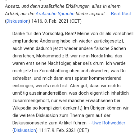
Absatz, und dann zusätzliche Erklärungen, alles in einem
Artikel, nur die
Arabische Sprache
bliebe separat ...
Beat Rüst
(
Diskussion
) 14:16, 8. Feb. 2021 (CET)
Danke für den Vorschlag, Beat! Meine von dir als vorschnell
empfundene Änderung habe ich wieder zurückgesetzt,
auch wenn dadurch jetzt wieder andere falsche Sachen
drinstehen, Mohammed z.B. war nie in Nordafrika, das
waren erst seine Nachfolger, aber sei's drum. Ich werde
mich jetzt in Zurückhaltung üben und abwarten, was Du
schreibst, und mich dann erst später kommentierend
einbringen, wenn's recht ist. Aber gut, dass wir nichts
unnötig auseinanderreißen, was doch eigentlich inhaltlich
zusammengehört, nur weil manche Erwachsenen bei
Wikipedia so kompliziert denken! ;) Im Übrigen können wir
die weitere Diskussion zum Thema gern auf der
Diskussionsseite zum Artikel führen. --
Uwe Rohwedder
(
Diskussion
) 11:17, 9. Feb. 2021 (CET)