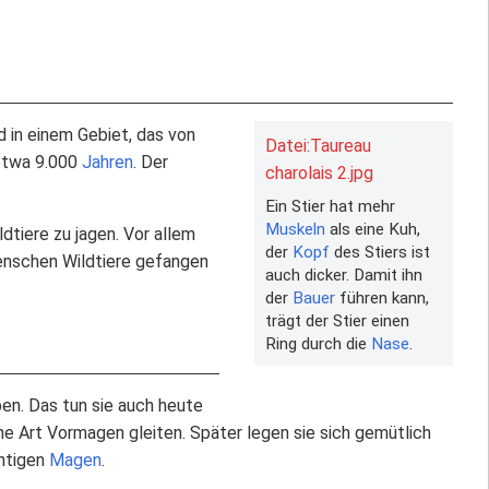
 in einem Gebiet, das von
Datei:Taureau
 etwa 9.000
Jahren
. Der
charolais 2.jpg
Ein Stier hat mehr
Muskeln
als eine Kuh,
dtiere zu jagen. Vor allem
der
Kopf
des Stiers ist
Menschen Wildtiere gefangen
auch dicker. Damit ihn
der
Bauer
führen kann,
trägt der Stier einen
Ring durch die
Nase
.
n. Das tun sie auch heute
ine Art Vormagen gleiten. Später legen sie sich gemütlich
chtigen
Magen
.