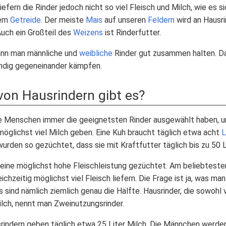
 liefern die Rinder jedoch nicht so viel Fleisch und Milch, wie es
lem
Getreide
. Der meiste
Mais
auf unseren
Feldern
wird an Hausri
Auch ein Großteil des
Weizens
ist Rinderfutter.
kann man männliche und
weibliche
Rinder gut zusammen halten. Da
ndig gegeneinander kämpfen.
on Hausrindern gibt es?
e Menschen immer die geeignetsten Rinder ausgewählt haben, u
möglichst viel Milch geben. Eine Kuh braucht täglich etwa acht
L
urden so gezüchtet, dass sie mit Kraftfutter täglich bis zu 50 L
ine möglichst hohe Fleischleistung gezüchtet. Am beliebtesten
ichzeitig möglichst viel Fleisch liefern. Die Frage ist ja, was ma
 sind nämlich ziemlich genau die Hälfte. Hausrinder, die sowohl v
ilch, nennt man Zweinutzungsrinder.
indern geben täglich etwa 25 Liter Milch. Die Männchen werden 