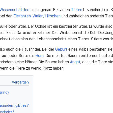
Wissenschaftlern
zu ungenau. Bei vielen
Tieren
bezeichnet die 
 bei den
Elefanten
,
Walen
,
Hirschen
und zahlreichen anderen Tier
ulle oder Stier. Der Ochse ist ein kastrierter Stier. Er wurde also
n kann. Dafür ist er zahmer. Das Weibchen ist die Kuh. Die Jung
ichnet dann also den Lebensabschnitt eines Tieres. Stiere werd
also auch die Hausrinder. Bei der
Geburt
eines Kalbs bestehen sie 
 auf jeder Seite ein
Horn
. Die meisten Bauern entfernen heute 
rindern keine Hörner. Die Bauern haben
Angst
, dass die Tiere s
 wenn die Tiere zu wenig Platz haben.
rind?
rindern gibt es?
srinder?