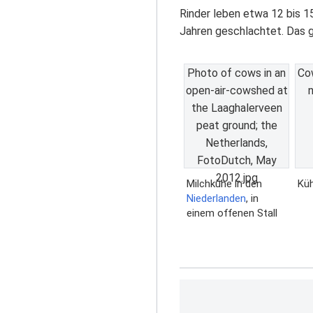
Rinder leben etwa 12 bis 15
Jahren geschlachtet. Das g
Photo of cows in an
Cow
open-air-cowshed at
n
the Laaghalerveen
peat ground; the
Netherlands,
FotoDutch, May
2012.jpg
Milchkühe in den
Kü
Niederlanden
, in
einem offenen Stall