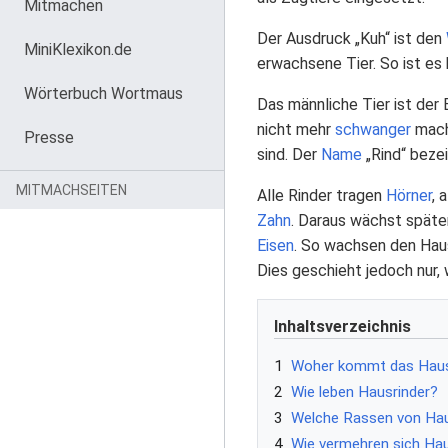
Mitmachen
Der Ausdruck „Kuh“ ist den
MiniKlexikon.de
erwachsene Tier. So ist es
Wörterbuch Wortmaus
Das männliche Tier ist der B
nicht mehr
schwanger
mache
Presse
sind. Der
Name
„Rind“ beze
MITMACHSEITEN
Alle Rinder tragen
Hörner
, 
Zahn
. Daraus wächst später
Eisen
. So wachsen den Haus
Dies geschieht jedoch nur,
Inhaltsverzeichnis
1
Woher kommt das Haus
2
Wie leben Hausrinder?
3
Welche Rassen von Haus
4
Wie vermehren sich Hau