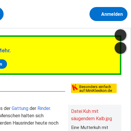
Anmelden
Mehr.
s
Besonders einfach
auf MiniKlexikon.de
s der
Gattung
der
Rinder
.
Datei:Kuh mit
 Menschen halten sich
säugendem Kalb.jpg
werden Hausrinder heute noch
Eine Mutterkuh mit