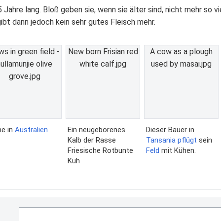
 Jahre lang. Bloß geben sie, wenn sie älter sind, nicht mehr so 
ibt dann jedoch kein sehr gutes Fleisch mehr.
s in green field -
New born Frisian red
A cow as a plough
ullamunjie olive
white calf.jpg
used by masai.jpg
grove.jpg
he in
Australien
Ein neugeborenes
Dieser Bauer in
Kalb der Rasse
Tansania
pflügt
sein
Friesische Rotbunte
Feld
mit Kühen.
Kuh