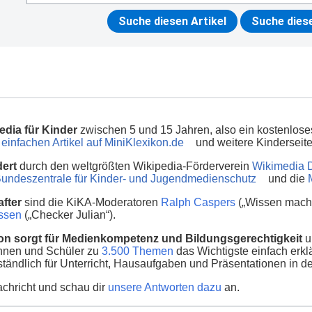
edia für Kinder
zwischen 5 und 15 Jahren, also ein kostenlos
einfachen Artikel auf MiniKlexikon.de
und weitere Kinderseit
dert
durch den weltgrößten Wikipedia-Förderverein
Wikimedia 
undeszentrale für Kinder- und Jugendmedienschutz
und die
fter
sind die KiKA-Moderatoren
Ralph Caspers
(„Wissen macht
nssen
(„Checker Julian“).
on sorgt für Medienkompetenz und Bildungsgerechtigkeit
u
innen und Schüler zu
3.500 Themen
das Wichtigste einfach erklä
ständlich für Unterricht, Hausaufgaben und Präsentationen in d
chricht und schau dir
unsere Antworten dazu
an.