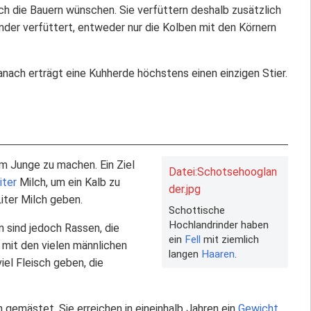
 sich die Bauern wünschen. Sie verfüttern deshalb zusätzlich
nder verfüttert, entweder nur die Kolben mit den Körnern
nach erträgt eine Kuhherde höchstens einen einzigen Stier.
m Junge zu machen. Ein Ziel
Datei:Schotsehooglan
iter
Milch, um ein Kalb zu
der.jpg
iter Milch geben.
Schottische
Hochlandrinder haben
 sind jedoch Rassen, die
ein
Fell
mit ziemlich
n mit den vielen männlichen
langen
Haaren
.
iel Fleisch geben, die
gemästet. Sie erreichen in eineinhalb Jahren ein
Gewicht