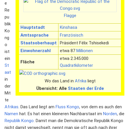
e
Re
Flagge
pu
blik
Hauptstadt
Kinshasa
Ko
Amtssprache
Französisch
ng
Staatsoberhaupt
Präsident Félix Tshisekedi
o
Einwohnerzahl
etwa 87
Millionen
ist
ein
etwa 2.345.000
Fläche
St
Quadratkilometer
aat
in
Wo das Land in
Afrika
liegt
der
Übersicht: Alle
Staaten der Erde
Mit
te
Afrikas
. Das Land liegt am
Fluss
Kongo
, von dem es auch den
Namen
hat. Es hat einen kleineren Nachbarstaat im
Norden
, die
Republik Kongo
. Damit man die Demokratische Republik Kongo
nicht damit verwechselt, nennt man sie oft auch nach ihrer