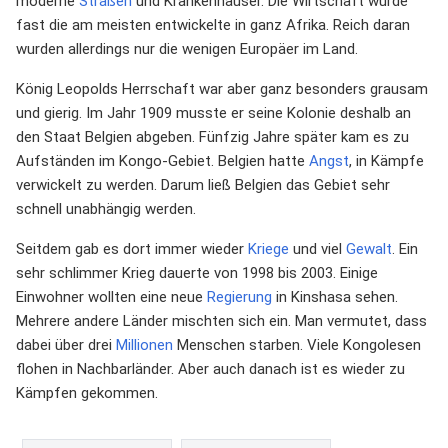
moderne
Straßen
und Krankenhäuser. Die Wirtschaft wurde
fast die am meisten entwickelte in ganz Afrika. Reich daran
wurden allerdings nur die wenigen Europäer im Land.
König Leopolds Herrschaft war aber ganz besonders grausam
und gierig. Im Jahr 1909 musste er seine Kolonie deshalb an
den Staat Belgien abgeben. Fünfzig Jahre später kam es zu
Aufständen im Kongo-Gebiet. Belgien hatte
Angst
, in Kämpfe
verwickelt zu werden. Darum ließ Belgien das Gebiet sehr
schnell unabhängig werden.
Seitdem gab es dort immer wieder
Kriege
und viel
Gewalt
. Ein
sehr schlimmer Krieg dauerte von 1998 bis 2003. Einige
Einwohner wollten eine neue
Regierung
in Kinshasa sehen.
Mehrere andere Länder mischten sich ein. Man vermutet, dass
dabei über drei
Millionen
Menschen starben. Viele Kongolesen
flohen in Nachbarländer. Aber auch danach ist es wieder zu
Kämpfen gekommen.