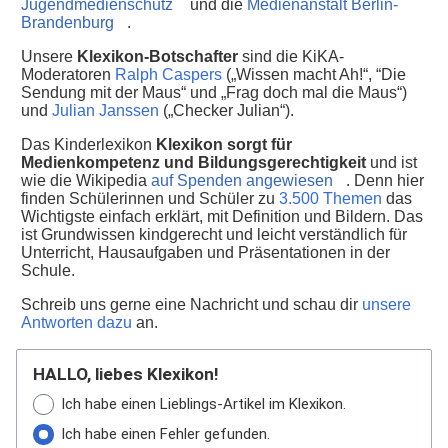
Jugendmedienschutz
und die
Medienanstalt Berlin-
Brandenburg
.
Unsere
Klexikon-Botschafter
sind die KiKA-
Moderatoren
Ralph Caspers
(„Wissen macht Ah!“, “Die
Sendung mit der Maus“ und „Frag doch mal die Maus“)
und
Julian Janssen
(„Checker Julian“).
Das Kinderlexikon
Klexikon sorgt für
Medienkompetenz und Bildungsgerechtigkeit
und ist
wie die Wikipedia
auf Spenden angewiesen
. Denn hier
finden Schülerinnen und Schüler zu
3.500 Themen
das
Wichtigste einfach erklärt, mit Definition und Bildern. Das
ist Grundwissen kindgerecht und leicht verständlich für
Unterricht, Hausaufgaben und Präsentationen in der
Schule.
Schreib uns gerne eine Nachricht und schau dir
unsere
Antworten dazu
an.
HALLO, liebes Klexikon!
Ich habe einen Lieblings-Artikel im Klexikon.
Ich habe einen Fehler gefunden.