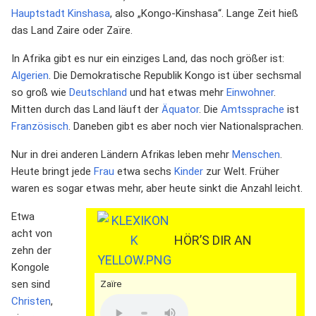
Hauptstadt
Kinshasa
, also „Kongo-Kinshasa“. Lange Zeit hieß
das Land Zaire oder Zaïre.
In Afrika gibt es nur ein einziges Land, das noch größer ist:
Algerien
. Die Demokratische Republik Kongo ist über sechsmal
so groß wie
Deutschland
und hat etwas mehr
Einwohner
.
Mitten durch das Land läuft der
Äquator
. Die
Amtssprache
ist
Französisch
. Daneben gibt es aber noch vier Nationalsprachen.
Nur in drei anderen Ländern Afrikas leben mehr
Menschen
.
Heute bringt jede
Frau
etwa sechs
Kinder
zur Welt. Früher
waren es sogar etwas mehr, aber heute sinkt die Anzahl leicht.
Etwa
acht von
HÖR’S DIR AN
zehn der
Kongole
sen sind
Zaïre
Christen
,