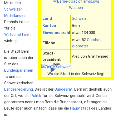
Mitte des
Wappen
Schweizer
Mittellandes
.
Land
Schweiz
Deshalb ist sie
Kanton
Bern
für die
Einwohnerzahl
etwa 134.000
Wirtschaft
sehr
etwa 52
Quadrat­
wichtig.
Fläche
kilometer
Die Stadt Bern
Stadt­
Alec von Graffenried
ist aber auch der
präsident
Sitz des
Bern
Bundesparlamen
Wo die Stadt in der Schweiz liegt
ts
und der
Schweizerischen
Landesregierung
. Das ist der
Bundesrat
. Bern ist deshalb auch
der Ort, wo die
Politik
für die Schweiz gemacht wird. Genau
genommen nennt man Bern die Bundesstadt, oft sagen die
Leute aber auch einfach, dass sie die
Hauptstadt
des Landes
ist.