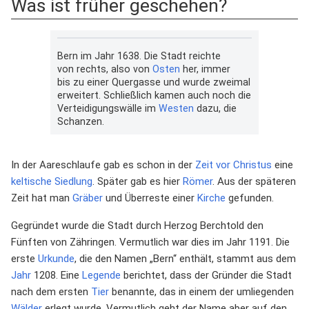
Was ist früher geschehen?
Bern im Jahr 1638. Die Stadt reichte
von rechts, also von
Osten
her, immer
bis zu einer Quergasse und wurde zweimal
erweitert. Schließlich kamen auch noch die
Verteidigungswälle im
Westen
dazu, die
Schanzen.
In der Aareschlaufe gab es schon in der
Zeit
vor Christus
eine
keltische
Siedlung
. Später gab es hier
Römer
. Aus der späteren
Zeit hat man
Gräber
und Überreste einer
Kirche
gefunden.
Gegründet wurde die Stadt durch Herzog Berchtold den
Fünften von Zähringen. Vermutlich war dies im Jahr 1191. Die
erste
Urkunde
, die den Namen „Bern“ enthält, stammt aus dem
Jahr
1208. Eine
Legende
berichtet, dass der Gründer die Stadt
nach dem ersten
Tier
benannte, das in einem der umliegenden
Wälder
erlegt wurde. Vermutlich geht der Name aber auf den