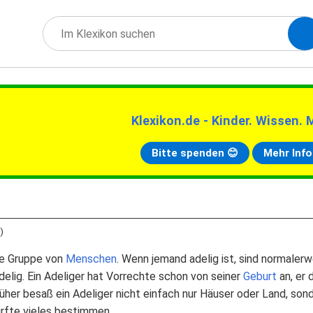
Klexikon.de - Kinder. Wissen. 
Bitte spenden 😊
Mehr Info
)
te Gruppe von
Menschen
. Wenn jemand adelig ist, sind normaler
delig. Ein Adeliger hat Vorrechte schon von seiner
Geburt
an, er 
üher besaß ein Adeliger nicht einfach nur Häuser oder Land, son
rfte vieles bestimmen.