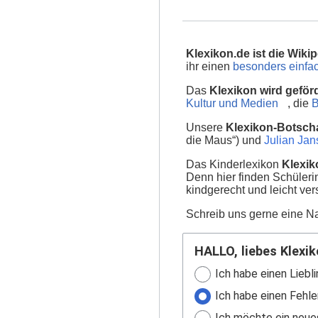
Klexikon.de ist die Wikip
ihr einen
besonders einfac
Das
Klexikon wird geför
Kultur und Medien
, die
B
Unsere
Klexikon-Botscha
die Maus“) und
Julian Ja
Das Kinderlexikon
Klexik
Denn hier finden Schüler
kindgerecht und leicht ver
Schreib uns gerne eine Na
HALLO, liebes Klexik
Ich habe einen Liebli
Ich habe einen Fehle
Ich möchte ein neue