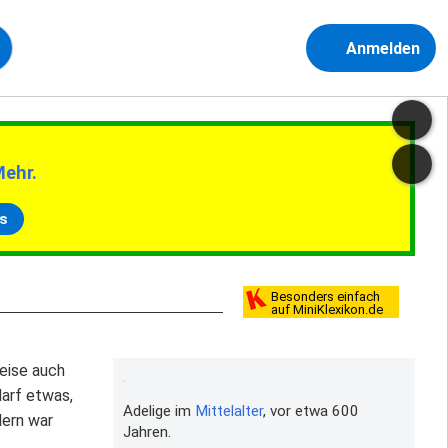
Anmelden
Mehr.
s
Besonders einfach
auf MiniKlexikon.de
weise auch
darf etwas,
Adelige im
Mittelalter
, vor etwa 600
dern war
Jahren.