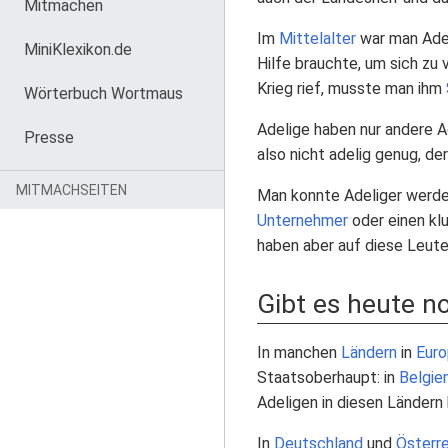
Mitmachen
Im
Mittelalter
war man Adel
MiniKlexikon.de
Hilfe brauchte, um sich zu
Krieg rief, musste man ihm
Wörterbuch Wortmaus
Adelige haben nur andere Ad
Presse
also nicht adelig genug, de
MITMACHSEITEN
Man konnte Adeliger werde
Unternehmer
oder einen klu
haben aber auf diese Leute 
Gibt es heute n
In manchen
Ländern
in
Euro
Staatsoberhaupt: in
Belgie
Adeligen in diesen Länder
In
Deutschland
und
Österre