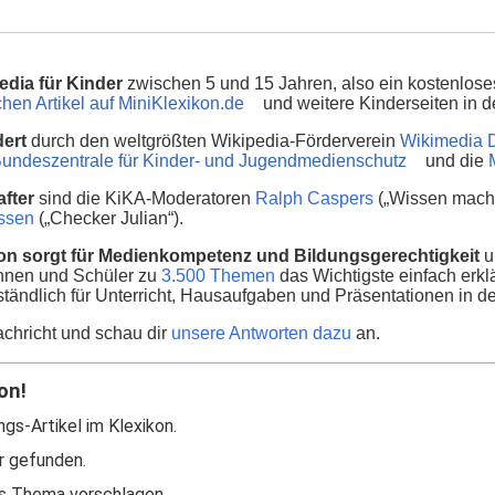
edia für Kinder
zwischen 5 und 15 Jahren, also ein kostenlos
hen Artikel auf MiniKlexikon.de
und weitere Kinderseiten in
dert
durch den weltgrößten Wikipedia-Förderverein
Wikimedia 
undeszentrale für Kinder- und Jugendmedienschutz
und die
fter
sind die KiKA-Moderatoren
Ralph Caspers
(„Wissen macht
nssen
(„Checker Julian“).
on sorgt für Medienkompetenz und Bildungsgerechtigkeit
u
innen und Schüler zu
3.500 Themen
das Wichtigste einfach erklä
ständlich für Unterricht, Hausaufgaben und Präsentationen in d
chricht und schau dir
unsere Antworten dazu
an.
on!
ngs-Artikel im Klexikon.
r gefunden.
s Thema vorschlagen.