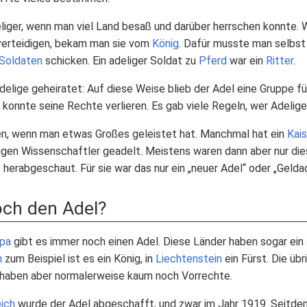
iger, wenn man viel Land besaß und darüber herrschen konnte.
 verteidigen, bekam man sie vom
König
. Dafür musste man selbst
Soldaten
schicken. Ein adeliger Soldat zu
Pferd
war ein
Ritter
.
elige geheiratet: Auf diese Weise blieb der Adel eine Gruppe für
r konnte seine Rechte verlieren. Es gab viele Regeln, wer Adelige
n, wenn man etwas Großes geleistet hat. Manchmal hat ein
Kais
gen Wissenschaftler geadelt. Meistens waren dann aber nur diese
herabgeschaut. Für sie war das nur ein „neuer Adel“ oder „Geldad
och den Adel?
pa
gibt es immer noch einen Adel. Diese Länder haben sogar ein
n
zum Beispiel ist es ein König, in
Liechtenstein
ein Fürst. Die übr
n haben aber normalerweise kaum noch Vorrechte.
ich
wurde der Adel abgeschafft, und zwar im Jahr 1919. Seitde