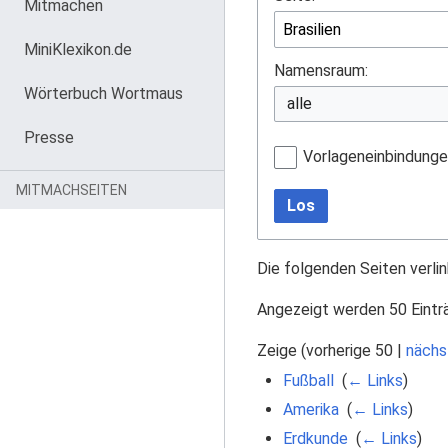
Mitmachen
MiniKlexikon.de
Namensraum:
Wörterbuch Wortmaus
Presse
Vorlageneinbindung
MITMACHSEITEN
Los
Die folgenden Seiten verli
Angezeigt werden 50 Eintr
Zeige (
vorherige 50
|
nächs
Fußball
‎
(
← Links
)
Amerika
‎
(
← Links
)
Erdkunde
‎
(
← Links
)