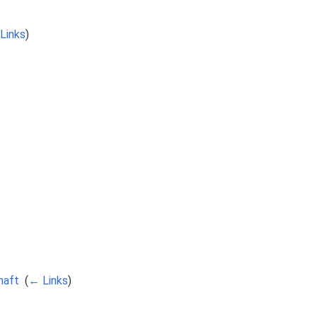
Links
)
haft
‎
(
← Links
)