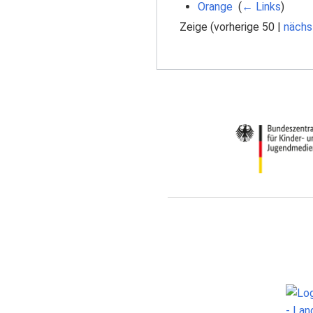
Orange
‎
(
← Links
)
Zeige (
vorherige 50
|
nächs