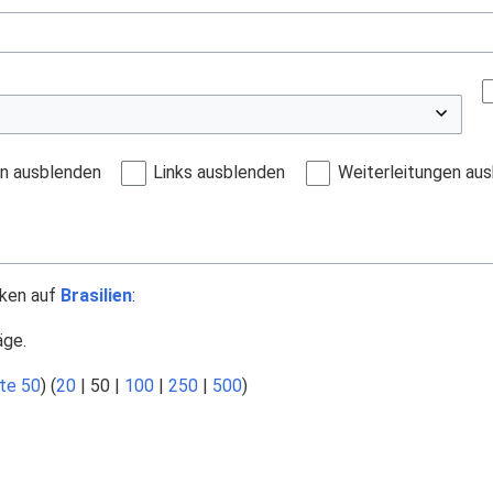
en ausblenden
Links ausblenden
Weiterleitungen au
nken auf
Brasilien
:
äge.
te 50
) (
20
|
50
|
100
|
250
|
500
)