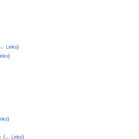
← Links
)
inks
)
nks
)
e
‎
(
← Links
)