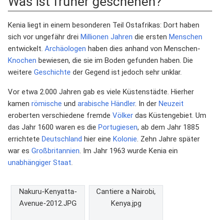
Was ist früher geschehen?
Kenia liegt in einem besonderen Teil Ostafrikas: Dort haben
sich vor ungefähr drei
Millionen
Jahren
die ersten
Menschen
entwickelt.
Archäologen
haben dies anhand von Menschen-
Knochen
bewiesen, die sie im Boden gefunden haben. Die
weitere
Geschichte
der Gegend ist jedoch sehr unklar.
Vor etwa 2.000 Jahren gab es viele Küstenstädte. Hierher
kamen
römische
und
arabische
Händler
. In der
Neuzeit
eroberten verschiedene fremde
Völker
das Küstengebiet. Um
das Jahr 1600 waren es die
Portugiesen
, ab dem Jahr 1885
errichtete
Deutschland
hier eine
Kolonie
. Zehn Jahre später
war es
Großbritannien
. Im Jahr 1963 wurde Kenia ein
unabhängiger
Staat
.
Nakuru-Kenyatta-
Cantiere a Nairobi,
Avenue-2012.JPG
Kenya.jpg