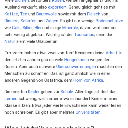
Viele
Blumen
, besonders
Rosen
, werden angepflanzt und ins
Ausland verkauft, also
exportiert
. Genau gleich geht es mit
Kaffee
,
Tee
und
Baumwolle
sowie mit dem
Fleisch
von
Rindern
,
Schafen
und
Ziegen
. Es gibt nur wenige
Bodenschätze
wie
Gold
,
Silber
,
Blei
und einige
Minerale
, davon wird aber nur
sehr wenig abgebaut. Wichtig ist der
Tourismus
, denn die
Natur
zieht viele Urlauber an.
Trotzdem haben etwa zwei von fünf Kenianern keine
Arbeit
. In
den letzten Jahren gab es viele
Hungerkrisen
wegen der
Dürren. Aber auch schwere
Überschwemmungen
machten den
Menschen zu schaffen. Das ist ganz ähnlich wie in einer
anderen Gegend von Ostafrika, dem
Horn von Afrika
.
Die meisten
Kinder
gehen zur
Schule
. Allerdings ist dort das
Lernen
schwierig, weil immer etwa einhundert Kinder in einer
Klasse sitzen. Etwa jeder vierte Erwachsene kann weder lesen
noch schreiben. Es gibt aber mehrere
Universitäten
.