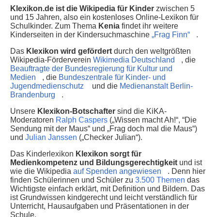
Klexikon.de ist die Wikipedia für Kinder
zwischen 5
und 15 Jahren, also ein kostenloses Online-Lexikon für
Schulkinder. Zum Thema
Kenia
findet ihr weitere
Kinderseiten in der Kindersuchmaschine
„Frag Finn“
.
Das
Klexikon wird gefördert
durch den weltgrößten
Wikipedia-Förderverein
Wikimedia Deutschland
, die
Beauftragte der Bundesregierung für Kultur und
Medien
, die
Bundeszentrale für Kinder- und
Jugendmedienschutz
und die
Medienanstalt Berlin-
Brandenburg
.
Unsere
Klexikon-Botschafter
sind die KiKA-
Moderatoren
Ralph Caspers
(„Wissen macht Ah!“, “Die
Sendung mit der Maus“ und „Frag doch mal die Maus“)
und
Julian Janssen
(„Checker Julian“).
Das Kinderlexikon
Klexikon sorgt für
Medienkompetenz und Bildungsgerechtigkeit
und ist
wie die Wikipedia
auf Spenden angewiesen
. Denn hier
finden Schülerinnen und Schüler zu
3.500 Themen
das
Wichtigste einfach erklärt, mit Definition und Bildern. Das
ist Grundwissen kindgerecht und leicht verständlich für
Unterricht, Hausaufgaben und Präsentationen in der
Schule.