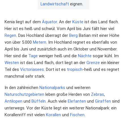
Landwirtschaft
eignen.
Kenia liegt auf dem
Äquator
. An der
Küste
ist das Land flach.
Hier ist es heiß und schwül. Vom April bis Juni fällt hier viel
Regen
. Das Hochland überragt der
Berg
Batian mit einer Höhe
von über 5.000
Metern
. Im Hochland regnet es ebenfalls von
April bis Juni und zusätzlich auch im Oktober und November.
Hier sind die
Tage
weniger heiß und die
Nächte
sogar kühl. Im
Westen
ist das Land flach, dort liegt an der
Grenze
ein kleiner
Teil des
Victoriasees
. Dort ist es
tropisch
-heiß und es regnet
manchmal sehr stark.
In den zahlreichen
Nationalparks
und weiteren
Naturschutzgebieten
leben große Herden von
Zebras
,
Antilopen
und
Büffeln
. Auch viele
Elefanten
und
Giraffen
sind
unterwegs. Vor der Küste liegt ein weiterer Nationalpark: ein
Korallenriff mit vielen
Korallen
und
Fischen
.