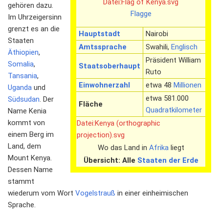
Datei:Flag of Kenya.svg
gehören dazu.
Flagge
Im Uhrzeigersinn
grenzt es an die
Hauptstadt
Nairobi
Staaten
Amtssprache
Swahili,
Englisch
Äthiopien
,
Präsident William
Somalia
,
Staatsoberhaupt
Ruto
Tansania
,
Einwohnerzahl
etwa 48
Millionen
Uganda
und
etwa 581.000
Südsudan
. Der
Fläche
Quadratkilometer
Name Kenia
kommt von
Datei:Kenya (orthographic
einem Berg im
projection).svg
Land, dem
Wo das Land in
Afrika
liegt
Mount Kenya.
Übersicht: Alle
Staaten der Erde
Dessen Name
stammt
wiederum vom Wort
Vogelstrauß
in einer einheimischen
Sprache.