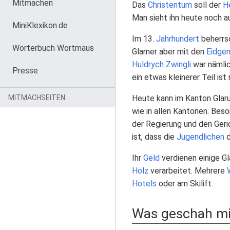
Mitmachen
Das
Christentum
soll der
He
Man sieht ihn heute noch 
MiniKlexikon.de
Im 13.
Jahrhundert
beherrs
Wörterbuch Wortmaus
Glarner aber mit den
Eidge
Huldrych Zwingli
war nämlic
Presse
ein etwas kleinerer Teil ist 
MITMACHSEITEN
Heute kann im Kanton Glar
wie in allen Kantonen. Bes
der Regierung und den Geri
ist, dass die
Jugendlichen
d
Ihr
Geld
verdienen einige Gl
Holz
verarbeitet. Mehrere
Hotels
oder am Skilift.
Was geschah mit