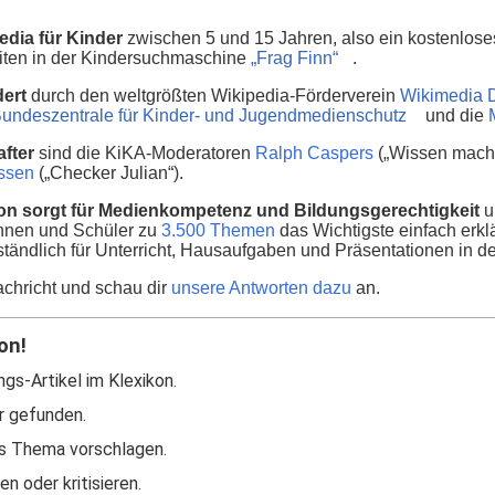
edia für Kinder
zwischen 5 und 15 Jahren, also ein kostenlos
seiten in der Kindersuchmaschine
„Frag Finn“
.
dert
durch den weltgrößten Wikipedia-Förderverein
Wikimedia 
undeszentrale für Kinder- und Jugendmedienschutz
und die
fter
sind die KiKA-Moderatoren
Ralph Caspers
(„Wissen macht
nssen
(„Checker Julian“).
on sorgt für Medienkompetenz und Bildungsgerechtigkeit
u
innen und Schüler zu
3.500 Themen
das Wichtigste einfach erklä
ständlich für Unterricht, Hausaufgaben und Präsentationen in d
chricht und schau dir
unsere Antworten dazu
an.
on!
ngs-Artikel im Klexikon.
r gefunden.
s Thema vorschlagen.
n oder kritisieren.