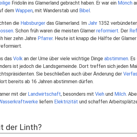
ilige
Fridolin ins Glarnerland gebracht haben. Er war ein
Mönch
a
auf dem
Wappen
, mit Wanderstab und
Bibel
.
chten die
Habsburger
das Glarnerland. Im
Jahr
1352 verbündeten 
nossen
. Schon früh waren die meisten Glarner
reformiert
. Der
Ref
h hier zehn Jahre
Pfarrer
. Heute ist knapp die Hälfte der Glarne
reformiert.
us das
Volk
an der Urne über viele wichtige Dinge
abstimmen
. Es
onders ist jedoch die Landsgemeinde. Dort treffen sich jeden Ma
chtspräsidenten. Sie beschließen auch über Änderung der
Verfa
ort bereits ab 16 Jahren abstimmen dürfen.
arner mit der
Landwirtschaft
, besonders mit
Vieh
und
Milch
. Ab
Wasserkraftwerke
liefern
Elektrizität
und schaffen Arbeitsplätze
 der Linth?