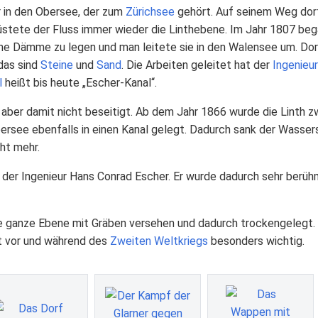
er in den Obersee, der zum
Zürichsee
gehört. Auf seinem Weg dor
ete der Fluss immer wieder die Linthebene. Im Jahr 1807 beg
che Dämme zu legen und man leitete sie in den Walensee um. Dort
 das sind
Steine
und
Sand
. Die Arbeiten geleitet hat der
Ingenieur
l
heißt bis heute „Escher-Kanal“.
 aber damit nicht beseitigt. Ab dem Jahr 1866 wurde die Linth 
see ebenfalls in einen Kanal gelegt. Dadurch sank der Wasse
ht mehr.
 der Ingenieur Hans Conrad Escher. Er wurde dadurch sehr berüh
e ganze Ebene mit Gräben versehen und dadurch trockengelegt. 
it vor und während des
Zweiten Weltkriegs
besonders wichtig.