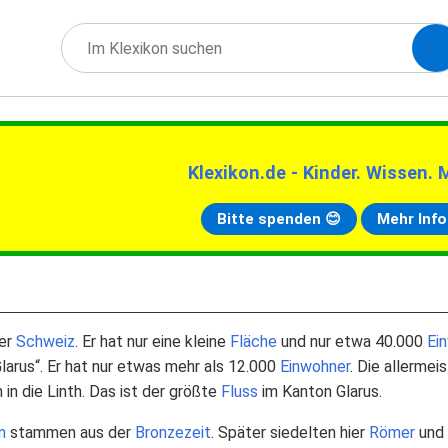
Klexikon.de - Kinder. Wissen. 
Bitte spenden 😊
Mehr Info
der
Schweiz
. Er hat nur eine kleine
Fläche
und nur etwa 40.000
Ei
larus“. Er hat nur etwas mehr als 12.000
Einwohner
. Die allermei
in die Linth. Das ist der größte
Fluss
im Kanton Glarus.
n
stammen aus der
Bronzezeit
. Später siedelten hier
Römer
und