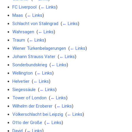
FC Liverpool
‎
(
← Links
)
Maas
‎
(
← Links
)
Schlacht von Stalingrad
‎
(
← Links
)
Wahrsagen
‎
(
← Links
)
Traum
‎
(
← Links
)
Wiener Türkenbelagerungen
‎
(
← Links
)
Johann Strauss Vater
‎
(
← Links
)
Sonderbundskrieg
‎
(
← Links
)
Wellington
‎
(
← Links
)
Helvetier
‎
(
← Links
)
Siegessäule
‎
(
← Links
)
Tower of London
‎
(
← Links
)
Wilhelm der Eroberer
‎
(
← Links
)
Völkerschlacht bei Leipzig
‎
(
← Links
)
Otto der Große
‎
(
← Links
)
David
‎
(
← Links
)