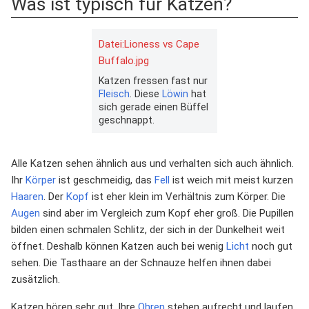
Was ist typisch für Katzen?
Datei:Lioness vs Cape
Buffalo.jpg
Katzen fressen fast nur
Fleisch
. Diese
Löwin
hat
sich gerade einen Büffel
geschnappt.
Alle Katzen sehen ähnlich aus und verhalten sich auch ähnlich.
Ihr
Körper
ist geschmeidig, das
Fell
ist weich mit meist kurzen
Haaren
. Der
Kopf
ist eher klein im Verhältnis zum Körper. Die
Augen
sind aber im Vergleich zum Kopf eher groß. Die Pupillen
bilden einen schmalen Schlitz, der sich in der Dunkelheit weit
öffnet. Deshalb können Katzen auch bei wenig
Licht
noch gut
sehen. Die Tasthaare an der Schnauze helfen ihnen dabei
zusätzlich.
Katzen hören sehr gut. Ihre
Ohren
stehen aufrecht und laufen