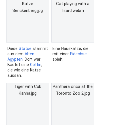
Katze
Cat playing with a
Senckenberg.jpg
lizard.webm
Diese
Statue
stammt
Eine Hauskatze, die
aus dem
Alten
mit einer
Eidechse
Ägypten
. Dort war
spielt
Bastet eine
Göttin
,
die wie eine Katze
aussah.
Tiger with Cub
Panthera onca at the
Kanha.jpg
Toronto Zoo 2.jpg