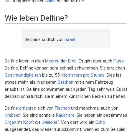
Die Jungtiere trinken
Milch
bei der Mutter.
Wie leben Delfine?
Delphine südlich von
Israel
Delfine leben in allen
Meeren
der
Erde
. Es gibt aber auch
Fluss
-
Delfine. Delfine können sehr schnell schwimmen. Sie erreichen
Geschwindigkeiten
bis zu 55
Kilometern pro Stunde
. Dies ist
etwas mehr, als in unseren
Städten
mit einem Fahrzeug
erlaubt ist. Delfine schwimmen auch jeden Tag sehr weit. Es ist
deshalb unnatürlich, sie in einem künstlichen Becken zu halten.
Delfine
ernähren
sich von
Fischen
und manchmal auch von
Krebsen
. Sie sind schnelle
Raubtiere
. Sie haben ein bestimmtes
Organ
im
Kopf
: die „
Melone
“. Von dort wird ein
Echo
ausgesendet, das wieder zurückkommt, wenn es zum Beispiel