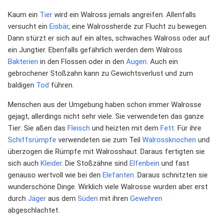
Kaum ein
Tier
wird ein Walross jemals angreifen. Allenfalls
versucht ein
Eisbär
, eine Walrossherde zur Flucht zu bewegen.
Dann stürzt er sich auf ein altes, schwaches Walross oder auf
ein Jungtier. Ebenfalls gefährlich werden dem Walross
Bakterien
in den Flossen oder in den
Augen
. Auch ein
gebrochener Stoßzahn kann zu Gewichtsverlust und zum
baldigen
Tod
führen.
Menschen aus der Umgebung haben schon immer Walrosse
gejagt, allerdings nicht sehr viele. Sie verwendeten das ganze
Tier: Sie aßen das
Fleisch
und heizten mit dem
Fett
. Für ihre
Schiffsrümpfe
verwendeten sie zum Teil
Walrossknochen
und
überzogen die Rümpfe mit Walrosshaut. Daraus fertigten sie
sich auch
Kleider
. Die Stoßzähne sind
Elfenbein
und fast
genauso wertvoll wie bei den
Elefanten
. Daraus schnitzten sie
wunderschöne Dinge. Wirklich viele Walrosse wurden aber erst
durch
Jäger
aus dem
Süden
mit ihren
Gewehren
abgeschlachtet.