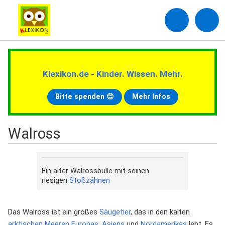
Klexikon.de - Kinder. Wissen. Mehr.
Bitte spenden 😊
Mehr Infos
Walross
Ein alter Walrossbulle mit seinen
riesigen
Stoßzähnen
Das Walross ist ein großes
Säugetier
, das in den kalten
arktischen
Meeren
Europas
,
Asiens
und
Nordamerikas
lebt. Es