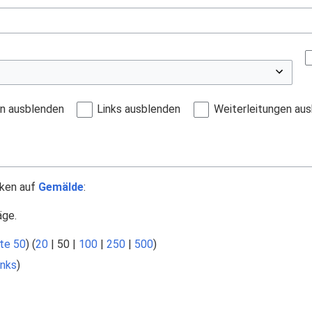
en ausblenden
Links ausblenden
Weiterleitungen au
nken auf
Gemälde
:
äge.
te 50
) (
20
|
50
|
100
|
250
|
500
)
nks
)