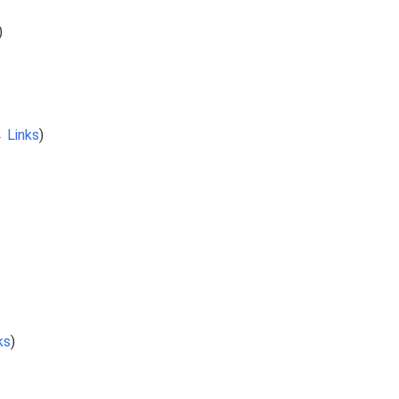
)
 Links
)
ks
)