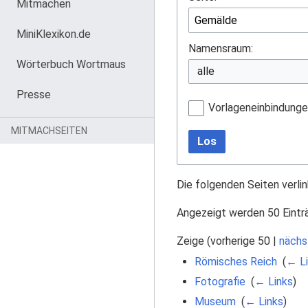
Mitmachen
MiniKlexikon.de
Namensraum:
Wörterbuch Wortmaus
Presse
Vorlageneinbindung
MITMACHSEITEN
Los
Die folgenden Seiten verli
Angezeigt werden 50 Eintr
Zeige (
vorherige 50
|
nächs
Römisches Reich
‎
(
← Li
Fotografie
‎
(
← Links
)
Museum
‎
(
← Links
)