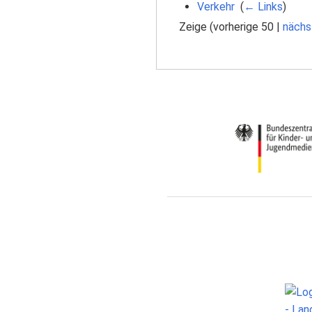
Verkehr
‎
(
← Links
)
Zeige (
vorherige 50
|
nächs