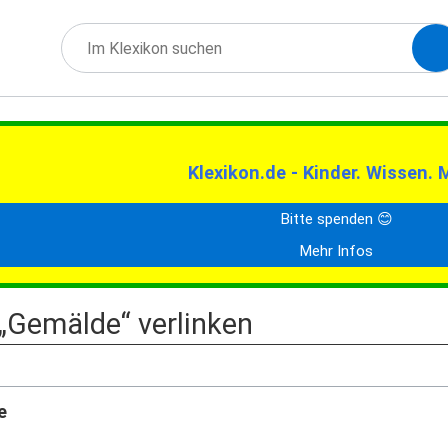
Klexikon.de - Kinder. Wissen. 
Bitte spenden 😊
Mehr Infos
 „Gemälde“ verlinken
e