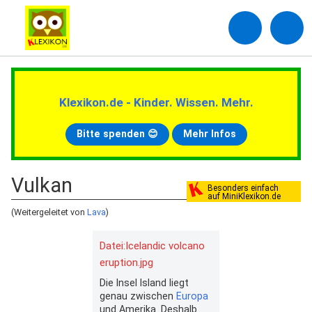
Klexikon.de - Kinder. Wissen. Mehr.
Bitte spenden 😊
Mehr Infos
Vulkan
Besonders einfach
auf MiniKlexikon.de
(Weitergeleitet von
Lava
)
Datei:Icelandic volcano
eruption.jpg
Die Insel Island liegt
genau zwischen
Europa
und Amerika. Deshalb