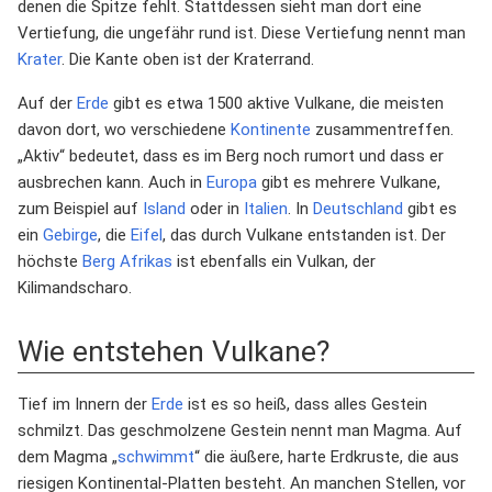
denen die Spitze fehlt. Stattdessen sieht man dort eine
Vertiefung, die ungefähr rund ist. Diese Vertiefung nennt man
Krater
. Die Kante oben ist der Kraterrand.
Auf der
Erde
gibt es etwa 1500 aktive Vulkane, die meisten
davon dort, wo verschiedene
Kontinente
zusammentreffen.
„Aktiv“ bedeutet, dass es im Berg noch rumort und dass er
ausbrechen kann. Auch in
Europa
gibt es mehrere Vulkane,
zum Beispiel auf
Island
oder in
Italien
. In
Deutschland
gibt es
ein
Gebirge
, die
Eifel
, das durch Vulkane entstanden ist. Der
höchste
Berg
Afrikas
ist ebenfalls ein Vulkan, der
Kilimandscharo.
Wie entstehen Vulkane?
Tief im Innern der
Erde
ist es so heiß, dass alles Gestein
schmilzt. Das geschmolzene Gestein nennt man Magma. Auf
dem Magma „
schwimmt
“ die äußere, harte Erdkruste, die aus
riesigen Kontinental-Platten besteht. An manchen Stellen, vor