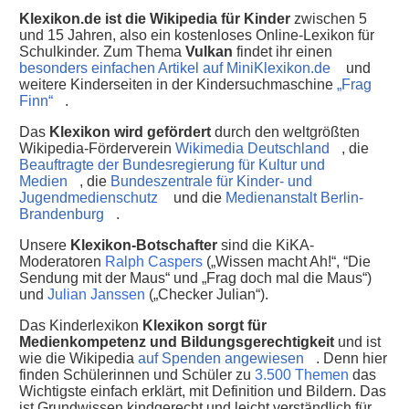
Klexikon.de ist die Wikipedia für Kinder
zwischen 5
und 15 Jahren, also ein kostenloses Online-Lexikon für
Schulkinder. Zum Thema
Vulkan
findet ihr einen
besonders einfachen Artikel auf MiniKlexikon.de
und
weitere Kinderseiten in der Kindersuchmaschine
„Frag
Finn“
.
Das
Klexikon wird gefördert
durch den weltgrößten
Wikipedia-Förderverein
Wikimedia Deutschland
, die
Beauftragte der Bundesregierung für Kultur und
Medien
, die
Bundeszentrale für Kinder- und
Jugendmedienschutz
und die
Medienanstalt Berlin-
Brandenburg
.
Unsere
Klexikon-Botschafter
sind die KiKA-
Moderatoren
Ralph Caspers
(„Wissen macht Ah!“, “Die
Sendung mit der Maus“ und „Frag doch mal die Maus“)
und
Julian Janssen
(„Checker Julian“).
Das Kinderlexikon
Klexikon sorgt für
Medienkompetenz und Bildungsgerechtigkeit
und ist
wie die Wikipedia
auf Spenden angewiesen
. Denn hier
finden Schülerinnen und Schüler zu
3.500 Themen
das
Wichtigste einfach erklärt, mit Definition und Bildern. Das
ist Grundwissen kindgerecht und leicht verständlich für