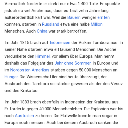
Vermutlich forderte er direkt nur etwa 1.400 Tote. Er spuckte
jedoch so viel Asche aus, dass es fast zehn Jahre lang
außerordentlich kalt war. Weil die
Bauern
weniger
ernten
konnten, starben in
Russland
etwa eine halbe
Million
Menschen. Auch
China
war stark betroffen.
Im Jahr 1815 brach auf
Indonesien
der Vulkan Tambora aus. In
seiner Nähe starben etwa elftausend Menschen. Die Asche
verdunkelte den
Himmel
, vor allem über Europa. Man nennt
deshalb das Folgejahr das
Jahr ohne Sommer
. In Europa und
im
Nordosten
Amerikas
starben gegen 50.000 Menschen an
Hunger
. Die Wissenschaftler sind heute überzeugt, der
Ausbruch des Tambora sei stärker gewesen als der des Vesuv
und des Krakatau.
Im Jahr 1883 brach ebenfalls in Indonesien der Krakatau aus.
Er forderte gegen 40.000 Menschenleben. Die Explosion war bis
nach
Australien
zu hören. Die Flutwelle konnte man sogar in
Europa noch messen. Auch bei diesem Ausbruch sanken die