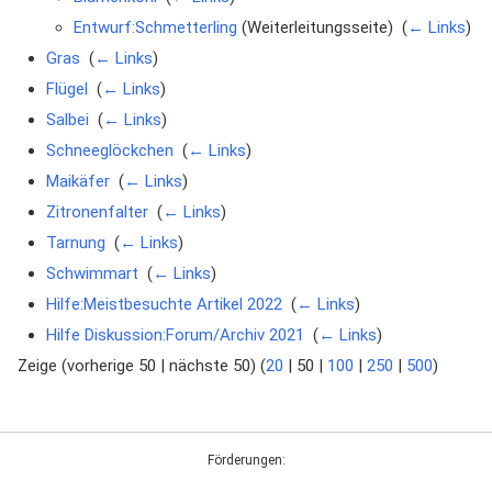
Entwurf:Schmetterling
(Weiterleitungsseite) ‎
(
← Links
)
Gras
‎
(
← Links
)
Flügel
‎
(
← Links
)
Salbei
‎
(
← Links
)
Schneeglöckchen
‎
(
← Links
)
Maikäfer
‎
(
← Links
)
Zitronenfalter
‎
(
← Links
)
Tarnung
‎
(
← Links
)
Schwimmart
‎
(
← Links
)
Hilfe:Meistbesuchte Artikel 2022
‎
(
← Links
)
Hilfe Diskussion:Forum/Archiv 2021
‎
(
← Links
)
Zeige (
vorherige 50
|
nächste 50
) (
20
|
50
|
100
|
250
|
500
)
Förderungen: