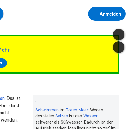
Anmelden
Mehr.
s
an
. Das ist
aber durch
Schwimmen
im
Toten Meer
: Wegen
nicht
des vielen
Salzes
ist das
Wasser
rwenden,
schwerer als Süßwasser. Dadurch ist der
Auftrieb stärker. Man liegt nicht so tief im