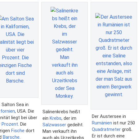
Salton Sea in
ifornien
, USA. Die
Salinenkrebs heißt
Der Austersee in
inität liegt bei über
ein
Krebs
, der im
Rumänien
ist nur 250
r
Prozent
. Die
Salzwasser
gedeiht.
Quadratmeter
groß.
zigen
Fische
dort
Man verkauft ihn
Er ist durch eine
nd
Barsche
.
auch als Urzeitkrebs