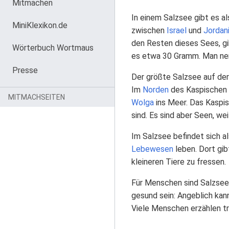
Mitmachen
In einem Salzsee gibt es a
MiniKlexikon.de
zwischen
Israel
und
Jordan
den Resten dieses Sees, gi
Wörterbuch Wortmaus
es etwa 30 Gramm. Man nennt
Presse
Der größte Salzsee auf der
Im
Norden
des Kaspischen M
MITMACHSEITEN
Wolga
ins Meer. Das Kaspis
sind. Es sind aber Seen, we
Im Salzsee befindet sich al
Lebewesen
leben. Dort gib
kleineren Tiere zu fressen.
Für Menschen sind Salzsee
gesund sein: Angeblich ka
Viele Menschen erzählen tr