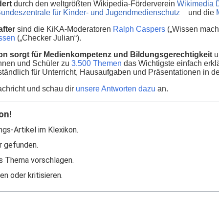
dert
durch den weltgrößten Wikipedia-Förderverein
Wikimedia 
undeszentrale für Kinder- und Jugendmedienschutz
und die
fter
sind die KiKA-Moderatoren
Ralph Caspers
(„Wissen macht
nssen
(„Checker Julian“).
on sorgt für Medienkompetenz und Bildungsgerechtigkeit
u
innen und Schüler zu
3.500 Themen
das Wichtigste einfach erklä
ständlich für Unterricht, Hausaufgaben und Präsentationen in d
chricht und schau dir
unsere Antworten dazu
an.
on!
ngs-Artikel im Klexikon.
r gefunden.
s Thema vorschlagen.
n oder kritisieren.