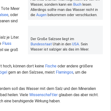
Wasser, sondern kann ein
Buch
lesen.
as Tote Meer
Allerdings sollte man das Wasser nicht in
alsee
, oder
die
Augen
bekommen oder verschlucken.
eanen sind
lz je Liter.
Der Große Salzsee liegt im
te
Fluss
Bundesstaat
Utah in den
USA
. Sein
Wasser ist salziger als das im Meer.
l sie groß
lt hoch, können dort keine
Fische
oder andere größere
ögel
gern an den Salzsee, meist
Flamingos
, um die
erdem soll das Wasser mit dem Salz und den Mineralien
bad heilen. Viele
Wissenschaftler
glauben das aber nicht.
ch eine beruhigende Wirkung haben.