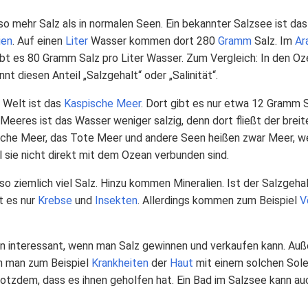
lso mehr Salz als in normalen Seen. Ein bekannter Salzsee ist d
ien
. Auf einen
Liter
Wasser kommen dort 280
Gramm
Salz. Im
Ar
bt es 80 Gramm Salz pro Liter Wasser. Zum Vergleich: In den Oz
 diesen Anteil „Salzgehalt“ oder „Salinität“.
 Welt ist das
Kaspische Meer
. Dort gibt es nur etwa 12 Gramm Sa
eeres ist das Wasser weniger salzig, denn dort fließt der brei
che Meer, das Tote Meer und andere Seen heißen zwar Meer, wei
il sie nicht direkt mit dem Ozean verbunden sind.
so ziemlich viel Salz. Hinzu kommen Mineralien. Ist der Salzgeha
t es nur
Krebse
und
Insekten
. Allerdings kommen zum Beispiel
V
n interessant, wenn man Salz gewinnen und verkaufen kann. Auß
nn man zum Beispiel
Krankheiten
der
Haut
mit einem solchen Sole
otzdem, dass es ihnen geholfen hat. Ein Bad im Salzsee kann au