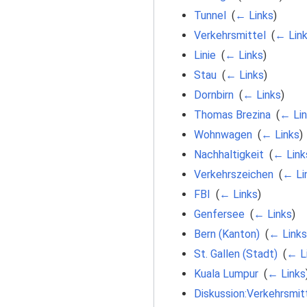
Tunnel
‎
(
← Links
)
Verkehrsmittel
‎
(
← Lin
Linie
‎
(
← Links
)
Stau
‎
(
← Links
)
Dornbirn
‎
(
← Links
)
Thomas Brezina
‎
(
← Lin
Wohnwagen
‎
(
← Links
)
Nachhaltigkeit
‎
(
← Link
Verkehrszeichen
‎
(
← Li
FBI
‎
(
← Links
)
Genfersee
‎
(
← Links
)
Bern (Kanton)
‎
(
← Links
St. Gallen (Stadt)
‎
(
← L
Kuala Lumpur
‎
(
← Links
Diskussion:Verkehrsmit