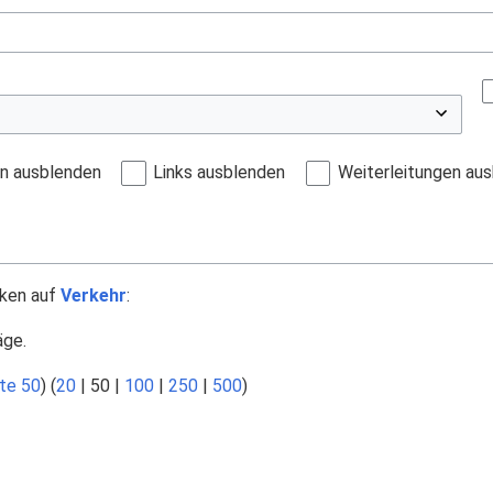
en ausblenden
Links ausblenden
Weiterleitungen au
nken auf
Verkehr
:
äge.
te 50
) (
20
|
50
|
100
|
250
|
500
)