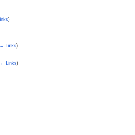
inks
)
← Links
)
← Links
)