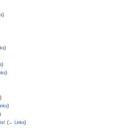
ks
)
ks
)
s
)
nks
)
)
inks
)
)
tel
‎
(
← Links
)