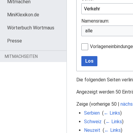
Mitmachen
MiniKlexikon.de
Namensraum:
Wörterbuch Wortmaus
Presse
Vorlageneinbindung
MITMACHSEITEN
Los
Die folgenden Seiten verli
Angezeigt werden 50 Eintr
Zeige (
vorherige 50
|
nächs
Serbien
‎
(
← Links
)
Schweiz
‎
(
← Links
)
Neuzeit
‎
(
← Links
)