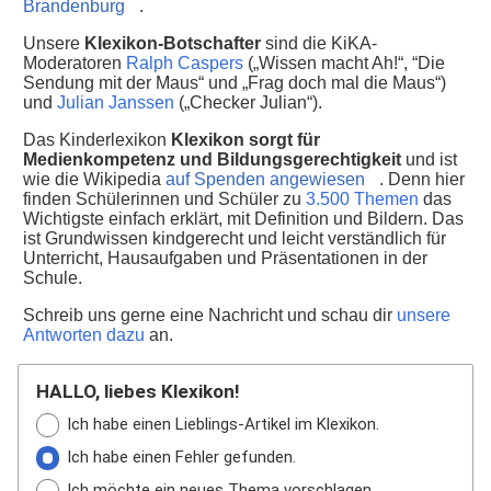
Brandenburg
.
Unsere
Klexikon-Botschafter
sind die KiKA-
Moderatoren
Ralph Caspers
(„Wissen macht Ah!“, “Die
Sendung mit der Maus“ und „Frag doch mal die Maus“)
und
Julian Janssen
(„Checker Julian“).
Das Kinderlexikon
Klexikon sorgt für
Medienkompetenz und Bildungsgerechtigkeit
und ist
wie die Wikipedia
auf Spenden angewiesen
. Denn hier
finden Schülerinnen und Schüler zu
3.500 Themen
das
Wichtigste einfach erklärt, mit Definition und Bildern. Das
ist Grundwissen kindgerecht und leicht verständlich für
Unterricht, Hausaufgaben und Präsentationen in der
Schule.
Schreib uns gerne eine Nachricht und schau dir
unsere
Antworten dazu
an.
HALLO, liebes Klexikon!
Ich habe einen Lieblings-Artikel im Klexikon.
Ich habe einen Fehler gefunden.
Ich möchte ein neues Thema vorschlagen.