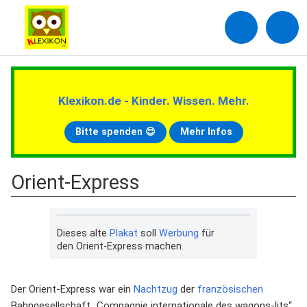
Klexikon.de - Kinder. Wissen. Mehr.
Bitte spenden 😊
Mehr Infos
Orient-Express
Dieses alte
Plakat
soll
Werbung
für
den Orient-Express machen.
Der Orient-Express war ein
Nachtzug
der
französischen
Bahngesellschaft „Compagnie internationale des wagons-lits“.