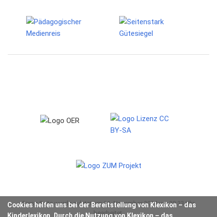
Diese Seite wurde zuletzt am 21. November 2024 um 20:23 Uhr
Cookies helfen uns bei der Bereitstellung von Klexikon – das
bearbeitet.
Kinderlexikon. Durch die Nutzung von Klexikon – das