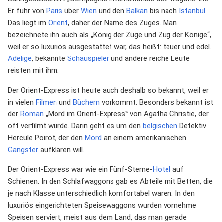
Er fuhr von
Paris
über
Wien
und den
Balkan
bis nach
Istanbul
.
Das liegt im
Orient
, daher der Name des Zuges. Man
bezeichnete ihn auch als „König der Züge und Zug der Könige“,
weil er so luxuriös ausgestattet war, das heißt: teuer und edel.
Adelige
, bekannte
Schauspieler
und andere reiche Leute
reisten mit ihm.
Der Orient-Express ist heute auch deshalb so bekannt, weil er
in vielen
Filmen
und
Büchern
vorkommt. Besonders bekannt ist
der
Roman
„Mord im Orient-Express‟ von Agatha Christie, der
oft verfilmt wurde. Darin geht es um den
belgischen
Detektiv
Hercule Poirot, der den
Mord
an einem amerikanischen
Gangster
aufklären will.
Der Orient-Express war wie ein Fünf-Sterne-
Hotel
auf
Schienen. In den Schlafwaggons gab es Abteile mit Betten, die
je nach Klasse unterschiedlich komfortabel waren. In den
luxuriös eingerichteten Speisewaggons wurden vornehme
Speisen serviert, meist aus dem Land, das man gerade