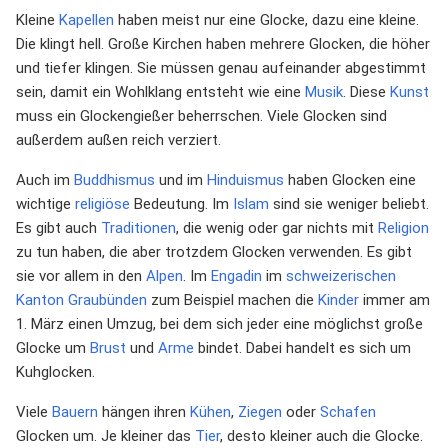
Kleine
Kapellen
haben meist nur eine Glocke, dazu eine kleine.
Die klingt hell. Große Kirchen haben mehrere Glocken, die höher
und tiefer klingen. Sie müssen genau aufeinander abgestimmt
sein, damit ein Wohlklang entsteht wie eine
Musik
. Diese
Kunst
muss ein Glockengießer beherrschen. Viele Glocken sind
außerdem außen reich verziert.
Auch im
Buddhismus
und im
Hinduismus
haben Glocken eine
wichtige
religiöse
Bedeutung. Im
Islam
sind sie weniger beliebt.
Es gibt auch
Traditionen
, die wenig oder gar nichts mit
Religion
zu tun haben, die aber trotzdem Glocken verwenden. Es gibt
sie vor allem in den
Alpen
. Im
Engadin
im
schweizerischen
Kanton
Graubünden
zum Beispiel machen die
Kinder
immer am
1. März einen Umzug, bei dem sich jeder eine möglichst große
Glocke um
Brust
und
Arme
bindet. Dabei handelt es sich um
Kuhglocken.
Viele
Bauern
hängen ihren
Kühen
,
Ziegen
oder
Schafen
Glocken um. Je kleiner das
Tier
, desto kleiner auch die Glocke.