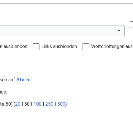
en ausblenden
Links ausblenden
Weiterleitungen au
nken auf
Sturm
:
äge.
te 50
) (
20
|
50
|
100
|
250
|
500
)