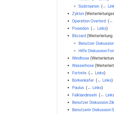
Südstaaten
‎
(
← Lin
Zyklon
(Weiterleitungss
Operation Overlord
‎
(
← 
Poseidon
‎
(
← Links
)
Blizzard
(Weiterleitung 
Benutzer Diskussion
Hilfe Diskussion:Fo
Windhose
(Weiterleitun
Wasserhose
(Weiterleit
Fortnite
‎
(
← Links
)
Borkenkäfer
‎
(
← Links
)
Paulus
‎
(
← Links
)
Falklandinseln
‎
(
← Link
Benutzer Diskussion:Zik
Benutzerin Diskussion