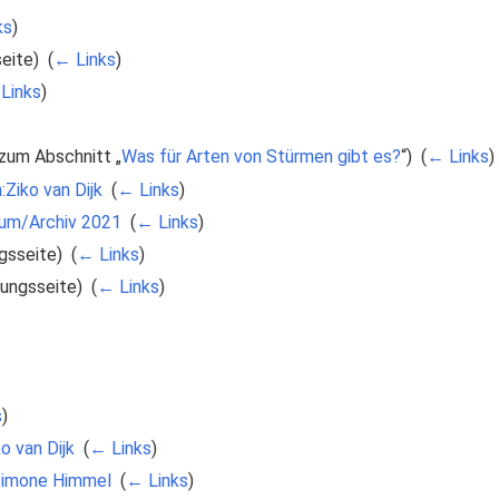
ks
)
eite) ‎
(
← Links
)
Links
)
zum Abschnitt „
Was für Arten von Stürmen gibt es?
“) ‎
(
← Links
)
:Ziko van Dijk
‎
(
← Links
)
rum/Archiv 2021
‎
(
← Links
)
gsseite) ‎
(
← Links
)
ungsseite) ‎
(
← Links
)
s
)
o van Dijk
‎
(
← Links
)
:Simone Himmel
‎
(
← Links
)