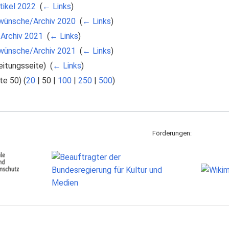
tikel 2022
‎
(
← Links
)
elwünsche/Archiv 2020
‎
(
← Links
)
/Archiv 2021
‎
(
← Links
)
elwünsche/Archiv 2021
‎
(
← Links
)
itungsseite) ‎
(
← Links
)
te 50
) (
20
|
50
|
100
|
250
|
500
)
Förderungen: