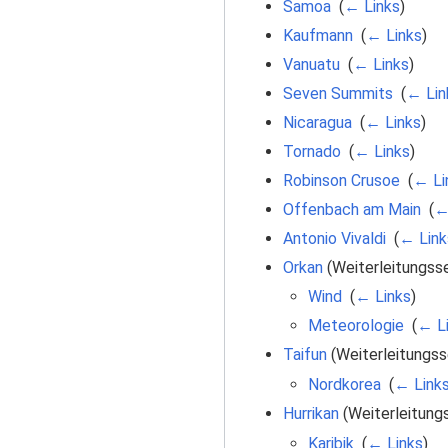
Samoa
‎
(
← Links
)
Kaufmann
‎
(
← Links
)
Vanuatu
‎
(
← Links
)
Seven Summits
‎
(
← Lin
Nicaragua
‎
(
← Links
)
Tornado
‎
(
← Links
)
Robinson Crusoe
‎
(
← Li
Offenbach am Main
‎
(
←
Antonio Vivaldi
‎
(
← Link
Orkan
(Weiterleitungsse
Wind
‎
(
← Links
)
Meteorologie
‎
(
← L
Taifun
(Weiterleitungsse
Nordkorea
‎
(
← Link
Hurrikan
(Weiterleitungs
Karibik
‎
(
← Links
)