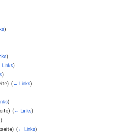
ks
)
nks
)
 Links
)
s
)
ite) ‎
(
← Links
)
inks
)
ite) ‎
(
← Links
)
s
)
seite) ‎
(
← Links
)