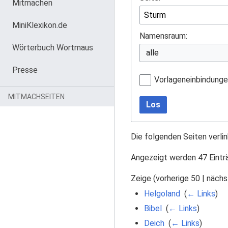
Mitmachen
MiniKlexikon.de
Namensraum:
Wörterbuch Wortmaus
Presse
Vorlageneinbindung
MITMACHSEITEN
Los
Die folgenden Seiten verli
Angezeigt werden 47 Eintr
Zeige (
vorherige 50
|
nächs
Helgoland
‎
(
← Links
)
Bibel
‎
(
← Links
)
Deich
‎
(
← Links
)