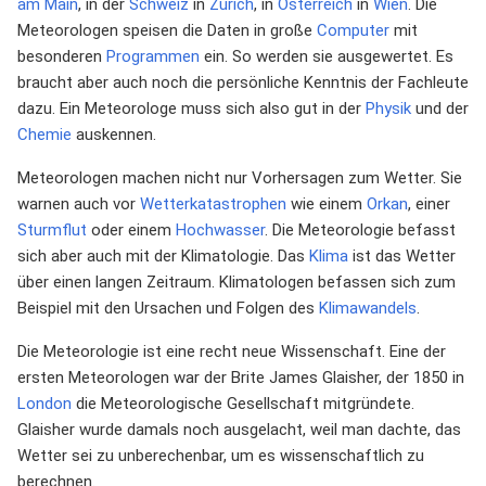
am Main
, in der
Schweiz
in
Zürich
, in
Österreich
in
Wien
. Die
Meteorologen speisen die Daten in große
Computer
mit
besonderen
Programmen
ein. So werden sie ausgewertet. Es
braucht aber auch noch die persönliche Kenntnis der Fachleute
dazu. Ein Meteorologe muss sich also gut in der
Physik
und der
Chemie
auskennen.
Meteorologen machen nicht nur Vorhersagen zum Wetter. Sie
warnen auch vor
Wetterkatastrophen
wie einem
Orkan
, einer
Sturmflut
oder einem
Hochwasser
. Die Meteorologie befasst
sich aber auch mit der Klimatologie. Das
Klima
ist das Wetter
über einen langen Zeitraum. Klimatologen befassen sich zum
Beispiel mit den Ursachen und Folgen des
Klimawandels
.
Die Meteorologie ist eine recht neue Wissenschaft. Eine der
ersten Meteorologen war der Brite James Glaisher, der 1850 in
London
die Meteorologische Gesellschaft mitgründete.
Glaisher wurde damals noch ausgelacht, weil man dachte, das
Wetter sei zu unberechenbar, um es wissenschaftlich zu
berechnen.