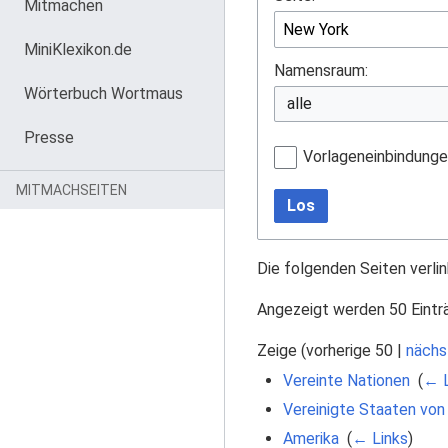
Mitmachen
MiniKlexikon.de
Namensraum:
Wörterbuch Wortmaus
Presse
Vorlageneinbindung
MITMACHSEITEN
Los
Die folgenden Seiten verli
Angezeigt werden 50 Eintr
Zeige (
vorherige 50
|
nächs
Vereinte Nationen
‎
(
← L
Vereinigte Staaten von
Amerika
‎
(
← Links
)