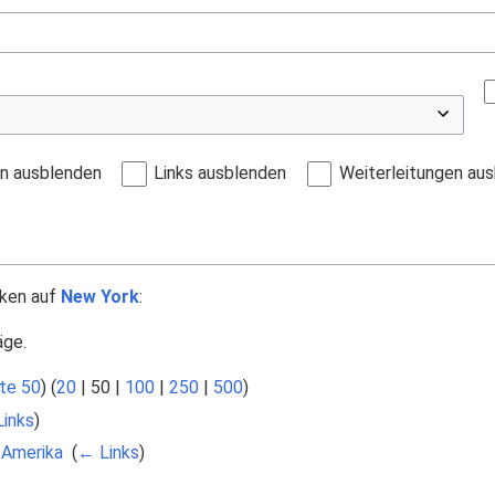
en ausblenden
Links ausblenden
Weiterleitungen au
nken auf
New York
:
äge.
te 50
) (
20
|
50
|
100
|
250
|
500
)
inks
)
 Amerika
‎
(
← Links
)