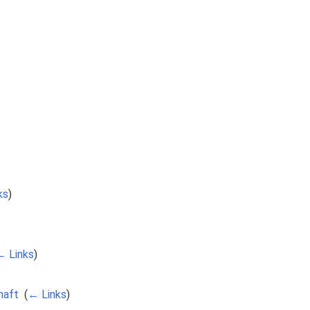
ks
)
← Links
)
haft
‎
(
← Links
)