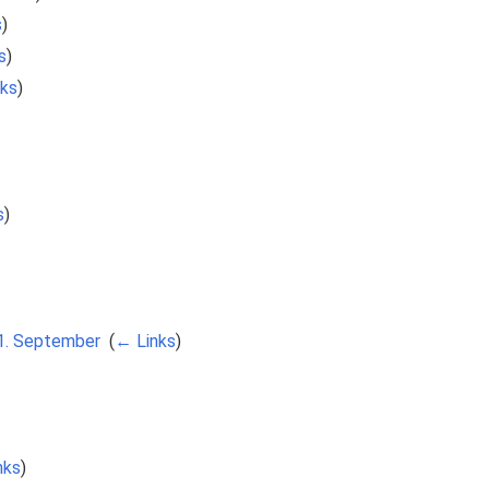
s
)
s
)
ks
)
s
)
1. September
‎
(
← Links
)
nks
)