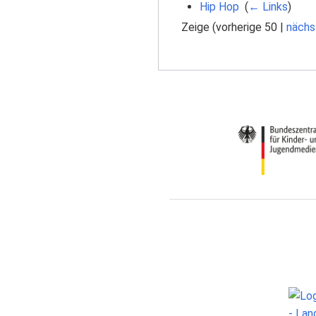
Hip Hop
‎
(
← Links
)
Zeige (
vorherige 50
|
nächs