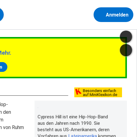
Anmelden
Mehr.
s
Besonders einfach
auf MiniKlexikon.de
Hop-
n den
Cypress Hill ist eine Hip-Hop-Band
um
aus den Jahren nach 1990. Sie
um von Ruhm
besteht aus US-Amerikanern, deren
Vorfahren aus
Lateinamerika
kommen.