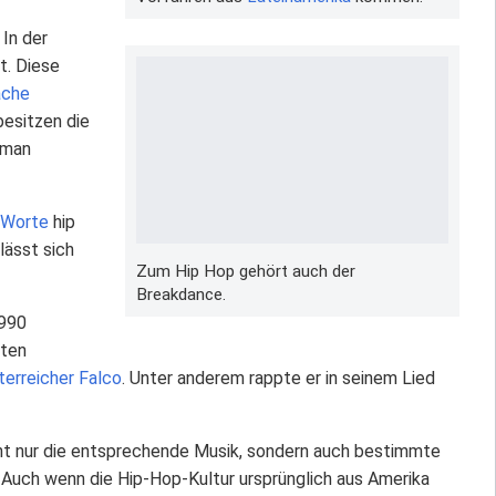
 In der
t. Diese
ache
besitzen die
 man
Worte
hip
lässt sich
Zum Hip Hop gehört auch der
Breakdance.
1990
sten
terreicher
Falco
. Unter anderem rappte er in seinem Lied
icht nur die entsprechende Musik, sondern auch bestimmte
. Auch wenn die Hip-Hop-Kultur ursprünglich aus Amerika