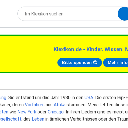
Klexikon.de - Kinder. Wissen. 
Bitte spenden 😊
Mehr Info
ung
. Sie entstand um das Jahr 1980 in den
USA
. Die ersten Hip-
kaner, deren
Vorfahren
aus
Afrika
stammen. Meist lebten diese i
dten
wie
New York
oder
Chicago
. In ihren Liedern ging es meist 
sellschaft
, das
Leben
in ärmlichen Verhältnissen oder den Tra