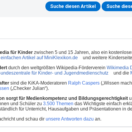
edia für Kinder
zwischen 5 und 15 Jahren, also ein kostenlos
einfachen Artikel auf MiniKlexikon.de
und weitere Kinderseit
dert
durch den weltgrößten Wikipedia-Förderverein
Wikimedia 
undeszentrale für Kinder- und Jugendmedienschutz
und die
fter
sind die KiKA-Moderatoren
Ralph Caspers
(„Wissen macht
nssen
(„Checker Julian“).
on sorgt für Medienkompetenz und Bildungsgerechtigkeit
u
innen und Schüler zu
3.500 Themen
das Wichtigste einfach erklä
ständlich für Unterricht, Hausaufgaben und Präsentationen in d
chricht und schau dir
unsere Antworten dazu
an.