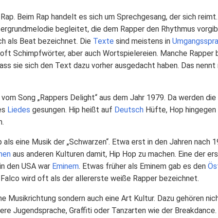
 Rap. Beim Rap handelt es sich um Sprechgesang, der sich reimt.
ntergrundmelodie begleitet, die dem Rapper den Rhythmus vorgib
h als Beat bezeichnet. Die
Texte
sind meistens in
Umgangsspr
 oft Schimpfwörter, aber auch Wortspielereien. Manche Rapper 
dass sie sich den Text dazu vorher ausgedacht haben. Das nennt
vom Song „Rappers Delight“ aus dem Jahr 1979. Da werden die
des
Liedes
gesungen. Hip heißt auf
Deutsch
Hüfte, Hop hingegen 
n.
p als eine Musik der „Schwarzen“. Etwa erst in den Jahren nach 
hen
aus anderen Kulturen damit, Hip Hop zu machen. Eine der er
 in den USA war
Eminem
. Etwas früher als Eminem gab es den
Ös
Falco wird oft als der allererste weiße Rapper bezeichnet.
eine Musikrichtung sondern auch eine Art Kultur. Dazu gehören n
dere Jugendsprache, Graffiti oder Tanzarten wie der Breakdance