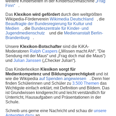
weitere Kinderseiten in der Kindersuchmaschine
„Frag
Finn“
.
Das
Klexikon wird gefördert
durch den weltgrößten
Wikipedia-Förderverein
Wikimedia Deutschland
, die
Beauftragte der Bundesregierung für Kultur und
Medien
, die
Bundeszentrale für Kinder- und
Jugendmedienschutz
und die
Medienanstalt Berlin-
Brandenburg
.
Unsere
Klexikon-Botschafter
sind die KiKA-
Moderatoren
Ralph Caspers
(„Wissen macht Ah!“, “Die
Sendung mit der Maus“ und „Frag doch mal die Maus“)
und
Julian Janssen
(„Checker Julian“).
Das Kinderlexikon
Klexikon sorgt für
Medienkompetenz und Bildungsgerechtigkeit
und ist
wie die Wikipedia
auf Spenden angewiesen
. Denn hier
finden Schülerinnen und Schüler zu
3.500 Themen
das
Wichtigste einfach erklärt, mit Definition und Bildern. Das
ist Grundwissen kindgerecht und leicht verständlich für
Unterricht, Hausaufgaben und Präsentationen in der
Schule.
Schreib uns gerne eine Nachricht und schau dir
unsere
Antworten dazu
an.