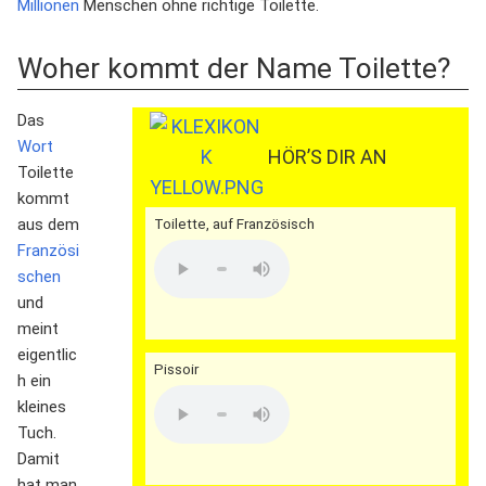
Millionen
Menschen ohne richtige Toilette.
Woher kommt der Name Toilette?
Das
Wort
HÖR’S DIR AN
Toilette
kommt
aus dem
Toilette, auf Französisch
Französi
schen
und
meint
eigentlic
Pissoir
h ein
kleines
Tuch.
Damit
hat man