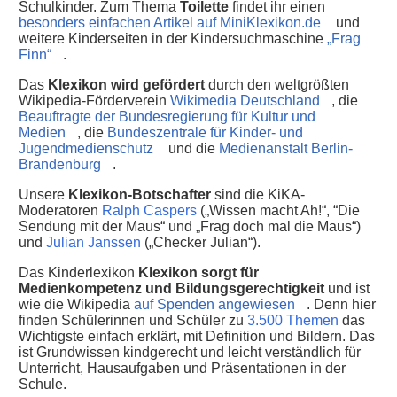
Schulkinder. Zum Thema
Toilette
findet ihr einen
besonders einfachen Artikel auf MiniKlexikon.de
und
weitere Kinderseiten in der Kindersuchmaschine
„Frag
Finn“
.
Das
Klexikon wird gefördert
durch den weltgrößten
Wikipedia-Förderverein
Wikimedia Deutschland
, die
Beauftragte der Bundesregierung für Kultur und
Medien
, die
Bundeszentrale für Kinder- und
Jugendmedienschutz
und die
Medienanstalt Berlin-
Brandenburg
.
Unsere
Klexikon-Botschafter
sind die KiKA-
Moderatoren
Ralph Caspers
(„Wissen macht Ah!“, “Die
Sendung mit der Maus“ und „Frag doch mal die Maus“)
und
Julian Janssen
(„Checker Julian“).
Das Kinderlexikon
Klexikon sorgt für
Medienkompetenz und Bildungsgerechtigkeit
und ist
wie die Wikipedia
auf Spenden angewiesen
. Denn hier
finden Schülerinnen und Schüler zu
3.500 Themen
das
Wichtigste einfach erklärt, mit Definition und Bildern. Das
ist Grundwissen kindgerecht und leicht verständlich für
Unterricht, Hausaufgaben und Präsentationen in der
Schule.