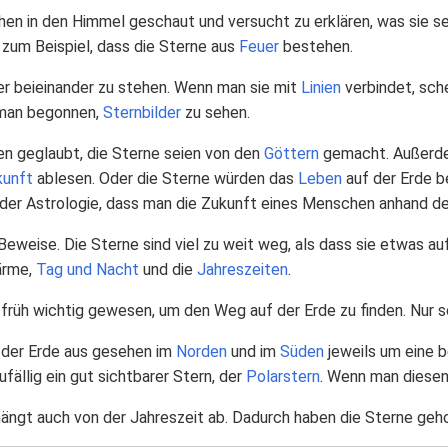
n in den Himmel geschaut und versucht zu erklären, was sie se
zum Beispiel, dass die Sterne aus
Feuer
bestehen.
er beieinander zu stehen. Wenn man sie mit
Linien
verbindet, sch
 man begonnen,
Sternbilder
zu sehen.
n geglaubt, die Sterne seien von den
Göttern
gemacht. Außerd
kunft
ablesen. Oder die Sterne würden das
Leben
auf der Erde b
 der Astrologie, dass man die Zukunft eines Menschen anhand d
Beweise. Die Sterne sind viel zu weit weg, als dass sie etwas au
Wärme,
Tag und Nacht
und die
Jahreszeiten
.
 früh wichtig gewesen, um den Weg auf der Erde zu finden. Nur 
 der Erde aus gesehen im
Norden
und im
Süden
jeweils um eine 
fällig ein gut sichtbarer Stern, der
Polarstern
. Wenn man diesen
ängt auch von der Jahreszeit ab. Dadurch haben die Sterne geho