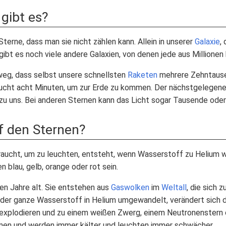
 gibt es?
Sterne, dass man sie nicht zählen kann. Allein in unserer
Galaxie
,
ibt es noch viele andere Galaxien, von denen jede aus Millionen 
weg, dass selbst unsere schnellsten
Raketen
mehrere Zehntausen
aucht acht Minuten, um zur Erde zu kommen. Der nächstgelegene 
 zu uns. Bei anderen Sternen kann das Licht sogar Tausende oder
f den Sternen?
 braucht, um zu leuchten, entsteht, wenn Wasserstoff zu Helium w
n blau, gelb, orange oder rot sein.
nen Jahre alt. Sie entstehen aus
Gaswolken
im
Weltall
, die sich 
der ganze Wasserstoff in Helium umgewandelt, verändert sich d
explodieren und zu einem weißen Zwerg, einem Neutronenstern
en und werden immer kälter und leuchten immer schwächer.