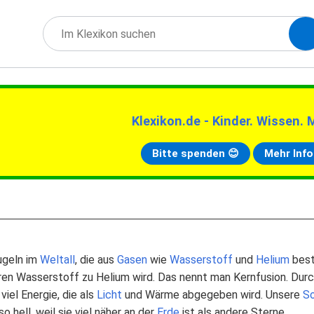
Klexikon.de - Kinder. Wissen. 
Bitte spenden 😊
Mehr Info
Kugeln im
Weltall
, die aus
Gasen
wie
Wasserstoff
und
Helium
best
neren Wasserstoff zu Helium wird. Das nennt man Kernfusion. Dur
iel Energie, die als
Licht
und Wärme abgegeben wird. Unsere
S
so hell, weil sie viel näher an der
Erde
ist als andere Sterne.