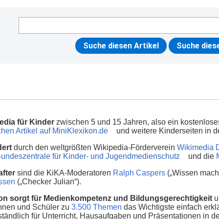
edia für Kinder
zwischen 5 und 15 Jahren, also ein kostenlos
hen Artikel auf MiniKlexikon.de
und weitere Kinderseiten in
dert
durch den weltgrößten Wikipedia-Förderverein
Wikimedia 
undeszentrale für Kinder- und Jugendmedienschutz
und die
fter
sind die KiKA-Moderatoren
Ralph Caspers
(„Wissen macht
nssen
(„Checker Julian“).
on sorgt für Medienkompetenz und Bildungsgerechtigkeit
u
innen und Schüler zu
3.500 Themen
das Wichtigste einfach erklä
ständlich für Unterricht, Hausaufgaben und Präsentationen in d