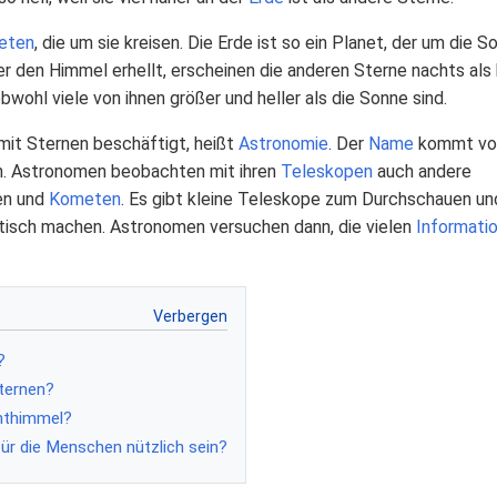
eten
, die um sie kreisen. Die Erde ist so ein Planet, der um die S
 den Himmel erhellt, erscheinen die anderen Sterne nachts als k
obwohl viele von ihnen größer und heller als die Sonne sind.
h mit Sternen beschäftigt, heißt
Astronomie
. Der
Name
kommt v
n. Astronomen beobachten mit ihren
Teleskopen
auch andere
en und
Kometen
. Es gibt kleine Teleskope zum Durchschauen und
tisch machen. Astronomen versuchen dann, die vielen
Informati
?
ternen?
hthimmel?
r die Menschen nützlich sein?