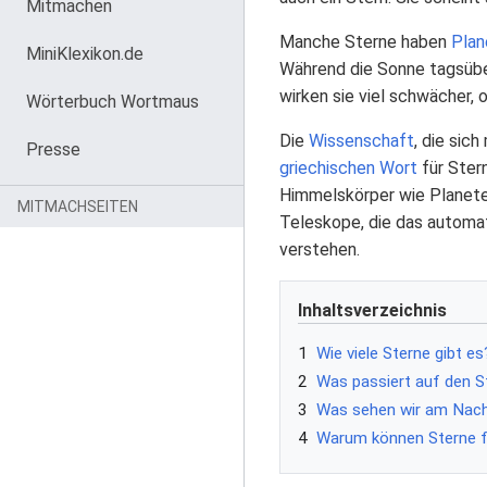
Mitmachen
Manche Sterne haben
Plan
MiniKlexikon.de
Während die Sonne tagsüber
wirken sie viel schwächer, 
Wörterbuch Wortmaus
Die
Wissenschaft
, die sic
Presse
griechischen
Wort
für Ster
Himmelskörper wie Planet
MITMACHSEITEN
Teleskope, die das automa
verstehen.
Inhaltsverzeichnis
1
Wie viele Sterne gibt es
2
Was passiert auf den S
3
Was sehen wir am Nac
4
Warum können Sterne fü