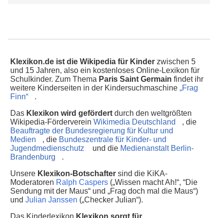
Klexikon.de ist die Wikipedia für Kinder
zwischen 5
und 15 Jahren, also ein kostenloses Online-Lexikon für
Schulkinder. Zum Thema
Paris Saint Germain
findet ihr
weitere Kinderseiten in der Kindersuchmaschine
„Frag
Finn“
.
Das
Klexikon wird gefördert
durch den weltgrößten
Wikipedia-Förderverein
Wikimedia Deutschland
, die
Beauftragte der Bundesregierung für Kultur und
Medien
, die
Bundeszentrale für Kinder- und
Jugendmedienschutz
und die
Medienanstalt Berlin-
Brandenburg
.
Unsere
Klexikon-Botschafter
sind die KiKA-
Moderatoren
Ralph Caspers
(„Wissen macht Ah!“, “Die
Sendung mit der Maus“ und „Frag doch mal die Maus“)
und
Julian Janssen
(„Checker Julian“).
Das Kinderlexikon
Klexikon sorgt für