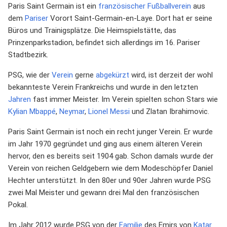
Paris Saint Germain ist ein
französischer
Fußballverein
aus
dem
Pariser
Vorort Saint-Germain-en-Laye. Dort hat er seine
Büros und Trainigsplätze. Die Heimspielstätte, das
Prinzenparkstadion, befindet sich allerdings im 16. Pariser
Stadtbezirk.
PSG, wie der
Verein
gerne
abgekürzt
wird, ist derzeit der wohl
bekannteste Verein Frankreichs und wurde in den letzten
Jahren
fast immer Meister. Im Verein spielten schon Stars wie
Kylian Mbappé
,
Neymar
,
Lionel Messi
und Zlatan Ibrahimovic.
Paris Saint Germain ist noch ein recht junger Verein. Er wurde
im Jahr 1970 gegründet und ging aus einem älteren Verein
hervor, den es bereits seit 1904 gab. Schon damals wurde der
Verein von reichen Geldgebern wie dem Modeschöpfer Daniel
Hechter unterstützt. In den 80er und 90er Jahren wurde PSG
zwei Mal Meister und gewann drei Mal den französischen
Pokal.
Im Jahr 2012 wurde PSG von der
Familie
des Emirs von
Katar