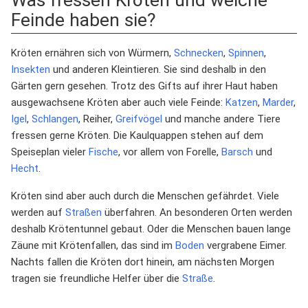
Was fressen Kröten und welche
Feinde haben sie?
Kröten ernähren sich von Würmern,
Schnecken
,
Spinnen
,
Insekten
und anderen Kleintieren. Sie sind deshalb in den
Gärten gern gesehen. Trotz des Gifts auf ihrer Haut haben
ausgewachsene Kröten aber auch viele Feinde:
Katzen
,
Marder
,
Igel
,
Schlangen
, Reiher,
Greifvögel
und manche andere Tiere
fressen gerne Kröten. Die Kaulquappen stehen auf dem
Speiseplan vieler
Fische
, vor allem von Forelle,
Barsch
und
Hecht
.
Kröten sind aber auch durch die Menschen gefährdet. Viele
werden auf
Straßen
überfahren. An besonderen Orten werden
deshalb Krötentunnel gebaut. Oder die Menschen bauen lange
Zäune mit Krötenfallen, das sind im
Boden
vergrabene Eimer.
Nachts fallen die Kröten dort hinein, am nächsten Morgen
tragen sie freundliche Helfer über die
Straße
.