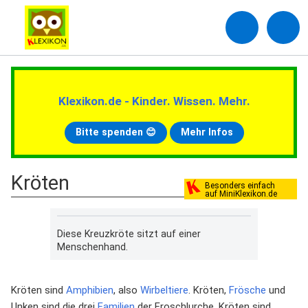
Klexikon.de - Kinder. Wissen. Mehr.
Bitte spenden 😊
Mehr Infos
Kröten
Besonders einfach
auf MiniKlexikon.de
Diese Kreuzkröte sitzt auf einer
Menschenhand.
Kröten sind
Amphibien
, also
Wirbeltiere
. Kröten,
Frösche
und
Unken sind die drei
Familien
der Froschlurche. Kröten sind