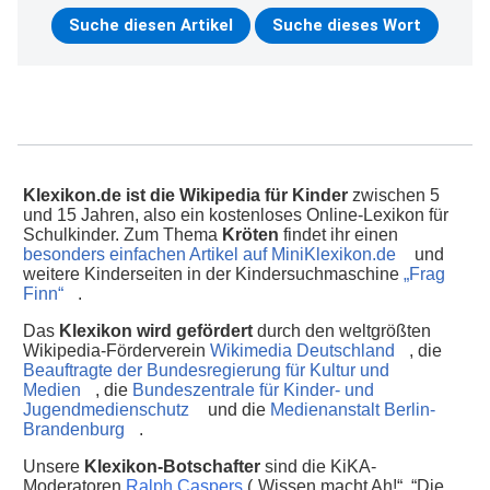
Klexikon.de ist die Wikipedia für Kinder
zwischen 5
und 15 Jahren, also ein kostenloses Online-Lexikon für
Schulkinder. Zum Thema
Kröten
findet ihr einen
besonders einfachen Artikel auf MiniKlexikon.de
und
weitere Kinderseiten in der Kindersuchmaschine
„Frag
Finn“
.
Das
Klexikon wird gefördert
durch den weltgrößten
Wikipedia-Förderverein
Wikimedia Deutschland
, die
Beauftragte der Bundesregierung für Kultur und
Medien
, die
Bundeszentrale für Kinder- und
Jugendmedienschutz
und die
Medienanstalt Berlin-
Brandenburg
.
Unsere
Klexikon-Botschafter
sind die KiKA-
Moderatoren
Ralph Caspers
(„Wissen macht Ah!“, “Die