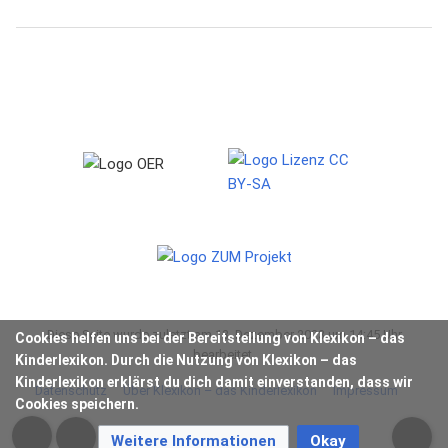
Diese Seite wurde zuletzt am 13. Dezember 2023 um 14:45 Uhr
Cookies helfen uns bei der Bereitstellung von Klexikon – das
bearbeitet.
Kinderlexikon. Durch die Nutzung von Klexikon – das
Kinderlexikon erklärst du dich damit einverstanden, dass wir
Datenschutz
Über Klexikon – das Kinderlexikon
Impressum
Cookies speichern.
Weitere Informationen
Okay