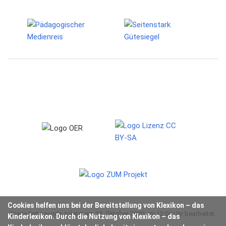
Cookies helfen uns bei der Bereitstellung von Klexikon – das
Diese Seite wurde zuletzt am 23. Oktober 2020 um 12:04 Uhr bearbeitet.
Kinderlexikon. Durch die Nutzung von Klexikon – das