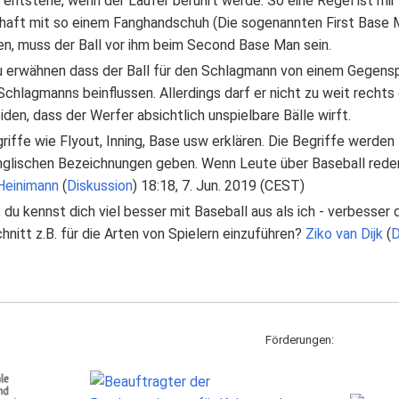
t entstehe, wenn der Läufer berührt werde. So eine Regel ist mir 
aft mit so einem Fanghandschuh (Die sogenannten First Base Ma
n, muss der Ball vor ihm beim Second Base Man sein.
u erwähnen dass der Ball für den Schlagmann von einem Gegensp
chlagmanns beinflussen. Allerdings darf er nicht zu weit rechts
den, dass der Werfer absichtlich unspielbare Bälle wirft.
iffe wie Flyout, Inning, Base usw erklären. Die Begriffe werde
englischen Bezeichnungen geben. Wenn Leute über Baseball rede
 Heinimann
(
Diskussion
) 18:18, 7. Jun. 2019 (CEST)
, du kennst dich viel besser mit Baseball aus als ich - verbesser d
hnitt z.B. für die Arten von Spielern einzuführen?
Ziko van Dijk
(
D
Förderungen: