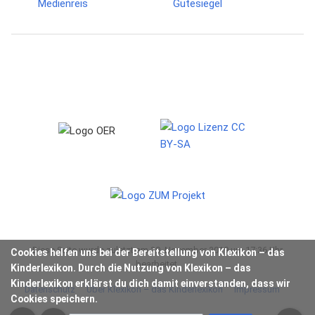
Diese Seite wurde zuletzt am 29. November 2019 um 17:36 Uhr
Cookies helfen uns bei der Bereitstellung von Klexikon – das
bearbeitet.
Kinderlexikon. Durch die Nutzung von Klexikon – das
Kinderlexikon erklärst du dich damit einverstanden, dass wir
Datenschutz
Über Klexikon – das Kinderlexikon
Impressum
Cookies speichern.