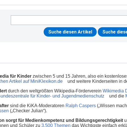
edia für Kinder
zwischen 5 und 15 Jahren, also ein kostenlos
hen Artikel auf MiniKlexikon.de
und weitere Kinderseiten in
dert
durch den weltgrößten Wikipedia-Förderverein
Wikimedia 
undeszentrale für Kinder- und Jugendmedienschutz
und die
fter
sind die KiKA-Moderatoren
Ralph Caspers
(„Wissen macht
nssen
(„Checker Julian“).
on sorgt für Medienkompetenz und Bildungsgerechtigkeit
u
innen und Schüler zu
3.500 Themen
das Wichtigste einfach erklä