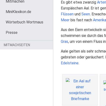
Mitmachen
Es gibt etwa zwanzig
Arte
Europäischen Aal. Er ist ge
MiniKlexikon.de
Flüssen
und
Seen
. Erwachs
Meer
bis fast nach
Amerik
Wörterbuch Wortmaus
Aus den Eiern entwickeln si
Presse
schwimmen sie durch das Me
Gras
, um von einem Fluss i
MITMACHSEITEN
Aale gelten als sehr schm
gebraten oder geräuchert. 
Edelsteine
.