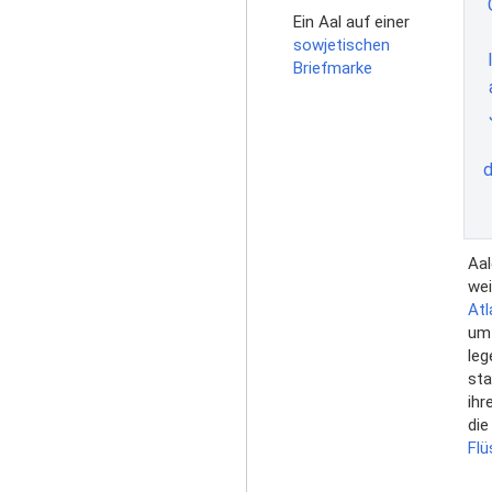
Ein Aal auf einer
sowjetischen
Briefmarke
Aa
wei
Atl
um 
leg
sta
ihr
die
Flü