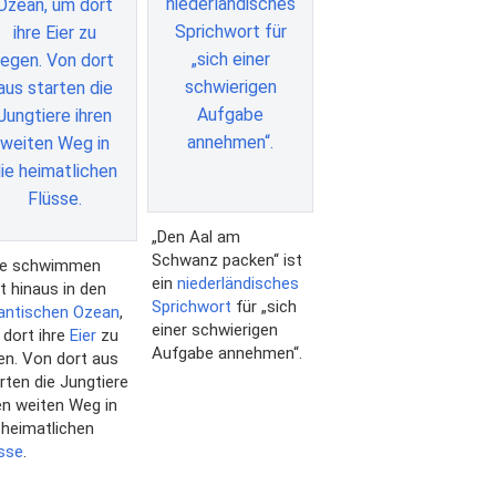
„Den Aal am
Schwanz packen“ ist
le schwimmen
ein
niederländisches
t hinaus in den
Sprichwort
für „sich
antischen Ozean
,
einer schwierigen
dort ihre
Eier
zu
Aufgabe annehmen“.
en. Von dort aus
rten die Jungtiere
en weiten Weg in
 heimatlichen
sse
.