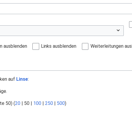
en ausblenden
Links ausblenden
Weiterleitungen au
nken auf
Linse
:
äge.
te 50
) (
20
|
50
|
100
|
250
|
500
)