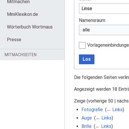
Mitmachen
MiniKlexikon.de
Namensraum:
Wörterbuch Wortmaus
Presse
Vorlageneinbindung
MITMACHSEITEN
Los
Die folgenden Seiten verli
Angezeigt werden 18 Eintr
Zeige (
vorherige 50
|
nächs
Fotografie
‎
(
← Links
)
Auge
‎
(
← Links
)
Brille
‎
(
← Links
)