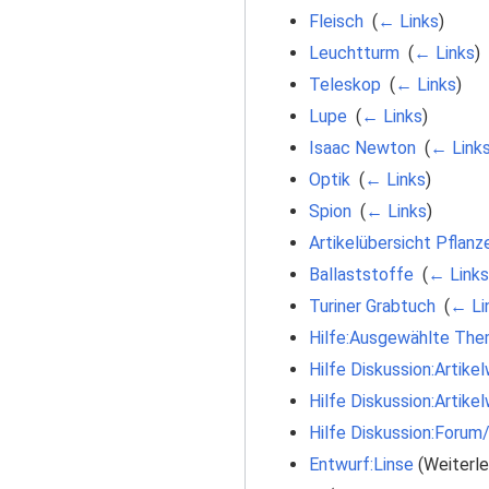
Fleisch
‎
(
← Links
)
Leuchtturm
‎
(
← Links
)
Teleskop
‎
(
← Links
)
Lupe
‎
(
← Links
)
Isaac Newton
‎
(
← Link
Optik
‎
(
← Links
)
Spion
‎
(
← Links
)
Artikelübersicht Pflanz
Ballaststoffe
‎
(
← Links
Turiner Grabtuch
‎
(
← Li
Hilfe:Ausgewählte The
Hilfe Diskussion:Artik
Hilfe Diskussion:Artik
Hilfe Diskussion:Forum
Entwurf:Linse
(Weiterle