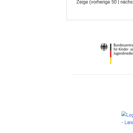
Zeige (
vorherige 50
|
nächs