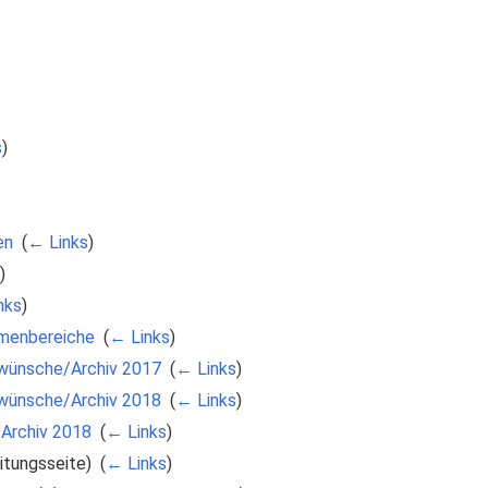
s
)
en
‎
(
← Links
)
)
nks
)
menbereiche
‎
(
← Links
)
elwünsche/Archiv 2017
‎
(
← Links
)
elwünsche/Archiv 2018
‎
(
← Links
)
/Archiv 2018
‎
(
← Links
)
itungsseite) ‎
(
← Links
)