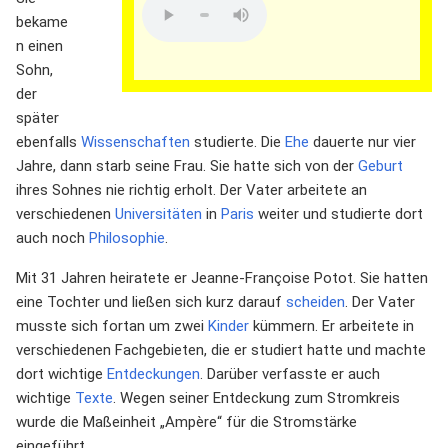
bekame
n einen
Sohn,
der
später
ebenfalls
Wissenschaften
studierte. Die
Ehe
dauerte nur vier
Jahre, dann starb seine Frau. Sie hatte sich von der
Geburt
ihres Sohnes nie richtig erholt. Der Vater arbeitete an
verschiedenen
Universitäten
in
Paris
weiter und studierte dort
auch noch
Philosophie
.
Mit 31 Jahren heiratete er Jeanne-Françoise Potot. Sie hatten
eine Tochter und ließen sich kurz darauf
scheiden
. Der Vater
musste sich fortan um zwei
Kinder
kümmern. Er arbeitete in
verschiedenen Fachgebieten, die er studiert hatte und machte
dort wichtige
Entdeckungen
. Darüber verfasste er auch
wichtige
Texte
. Wegen seiner Entdeckung zum Stromkreis
wurde die Maßeinheit „Ampère“ für die Stromstärke
eingeführt.