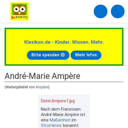
Klexikon.de - Kinder. Wissen. Mehr.
Bitte spenden 😊
Mehr Infos
André-Marie Ampère
(Weitergeleitet von
Ampère
)
Datei:Ampere1.jpg
Nach dem Franzosen
André-Marie Ampère ist
eine
Maßeinheit
im
Stromkreis
benannt.