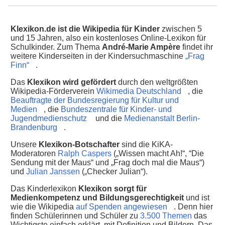
Klexikon.de ist die Wikipedia für Kinder
zwischen 5
und 15 Jahren, also ein kostenloses Online-Lexikon für
Schulkinder. Zum Thema
André-Marie Ampère
findet ihr
weitere Kinderseiten in der Kindersuchmaschine
„Frag
Finn“
.
Das
Klexikon wird gefördert
durch den weltgrößten
Wikipedia-Förderverein
Wikimedia Deutschland
, die
Beauftragte der Bundesregierung für Kultur und
Medien
, die
Bundeszentrale für Kinder- und
Jugendmedienschutz
und die
Medienanstalt Berlin-
Brandenburg
.
Unsere
Klexikon-Botschafter
sind die KiKA-
Moderatoren
Ralph Caspers
(„Wissen macht Ah!“, “Die
Sendung mit der Maus“ und „Frag doch mal die Maus“)
und
Julian Janssen
(„Checker Julian“).
Das Kinderlexikon
Klexikon sorgt für
Medienkompetenz und Bildungsgerechtigkeit
und ist
wie die Wikipedia
auf Spenden angewiesen
. Denn hier
finden Schülerinnen und Schüler zu
3.500 Themen
das
Wichtigste einfach erklärt, mit Definition und Bildern. Das