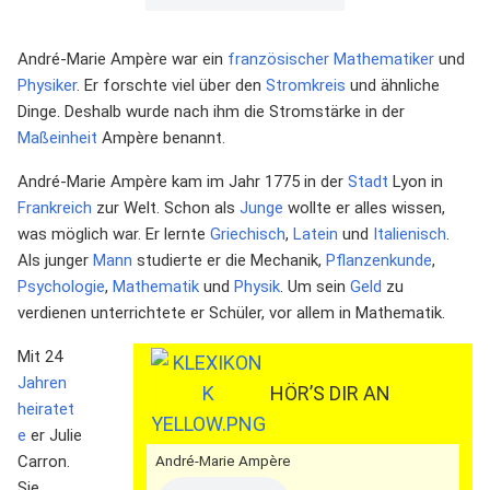
André-Marie Ampère war ein
französischer
Mathematiker
und
Physiker
. Er forschte viel über den
Stromkreis
und ähnliche
Dinge. Deshalb wurde nach ihm die Stromstärke in der
Maßeinheit
Ampère benannt.
André-Marie Ampère kam im Jahr 1775 in der
Stadt
Lyon in
Frankreich
zur Welt. Schon als
Junge
wollte er alles wissen,
was möglich war. Er lernte
Griechisch
,
Latein
und
Italienisch
.
Als junger
Mann
studierte er die Mechanik,
Pflanzenkunde
,
Psychologie
,
Mathematik
und
Physik
. Um sein
Geld
zu
verdienen unterrichtete er Schüler, vor allem in Mathematik.
Mit 24
Jahren
HÖR’S DIR AN
heiratet
e
er Julie
Carron.
André-Marie Ampère
Sie