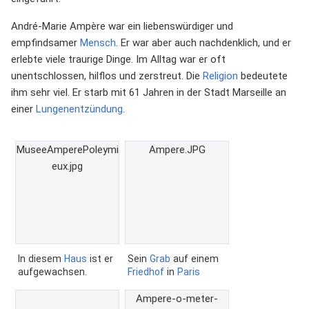
André-Marie Ampère war ein liebenswürdiger und
empfindsamer
Mensch
. Er war aber auch nachdenklich, und er
erlebte viele traurige Dinge. Im Alltag war er oft
unentschlossen, hilflos und zerstreut. Die
Religion
bedeutete
ihm sehr viel. Er starb mit 61 Jahren in der Stadt Marseille an
einer
Lungenentzündung
.
MuseeAmperePoleymi
Ampere.JPG
eux.jpg
In diesem
Haus
ist er
Sein
Grab
auf einem
aufgewachsen.
Friedhof
in
Paris
Ampere-o-meter-