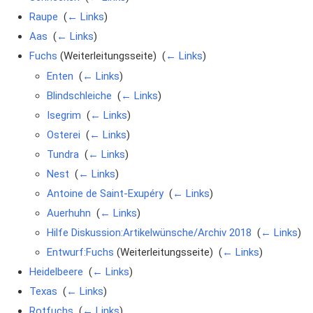
Raupe
‎
(
← Links
)
Aas
‎
(
← Links
)
Fuchs
(Weiterleitungsseite) ‎
(
← Links
)
Enten
‎
(
← Links
)
Blindschleiche
‎
(
← Links
)
Isegrim
‎
(
← Links
)
Osterei
‎
(
← Links
)
Tundra
‎
(
← Links
)
Nest
‎
(
← Links
)
Antoine de Saint-Exupéry
‎
(
← Links
)
Auerhuhn
‎
(
← Links
)
Hilfe Diskussion:Artikelwünsche/Archiv 2018
‎
(
← Links
)
Entwurf:Fuchs
(Weiterleitungsseite) ‎
(
← Links
)
Heidelbeere
‎
(
← Links
)
Texas
‎
(
← Links
)
Rotfuchs
‎
(
← Links
)