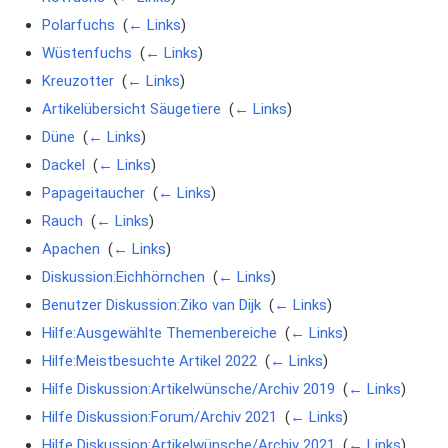
Polarfuchs
‎
(
← Links
)
Wüstenfuchs
‎
(
← Links
)
Kreuzotter
‎
(
← Links
)
Artikelübersicht Säugetiere
‎
(
← Links
)
Düne
‎
(
← Links
)
Dackel
‎
(
← Links
)
Papageitaucher
‎
(
← Links
)
Rauch
‎
(
← Links
)
Apachen
‎
(
← Links
)
Diskussion:Eichhörnchen
‎
(
← Links
)
Benutzer Diskussion:Ziko van Dijk
‎
(
← Links
)
Hilfe:Ausgewählte Themenbereiche
‎
(
← Links
)
Hilfe:Meistbesuchte Artikel 2022
‎
(
← Links
)
Hilfe Diskussion:Artikelwünsche/Archiv 2019
‎
(
← Links
)
Hilfe Diskussion:Forum/Archiv 2021
‎
(
← Links
)
Hilfe Diskussion:Artikelwünsche/Archiv 2021
‎
(
← Links
)