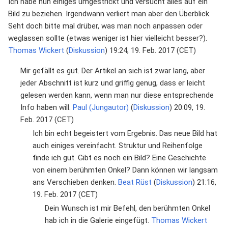
Ich habe nun einiges umgestrickt und versucht alles auf ein
Bild zu beziehen. Irgendwann verliert man aber den Überblick.
Seht doch bitte mal drüber, was man noch anpassen oder
weglassen sollte (etwas weniger ist hier vielleicht besser?).
Thomas Wickert
(
Diskussion
) 19:24, 19. Feb. 2017 (CET)
Mir gefällt es gut. Der Artikel an sich ist zwar lang, aber
jeder Abschnitt ist kurz und griffig genug, dass er leicht
gelesen werden kann, wenn man nur diese entsprechende
Info haben will.
Paul (Jungautor)
(
Diskussion
) 20:09, 19.
Feb. 2017 (CET)
Ich bin echt begeistert vom Ergebnis. Das neue Bild hat
auch einiges vereinfacht. Struktur und Reihenfolge
finde ich gut. Gibt es noch ein Bild? Eine Geschichte
von einem berühmten Onkel? Dann können wir langsam
ans Verschieben denken.
Beat Rüst
(
Diskussion
) 21:16,
19. Feb. 2017 (CET)
Dein Wunsch ist mir Befehl, den berühmten Onkel
hab ich in die Galerie eingefügt.
Thomas Wickert