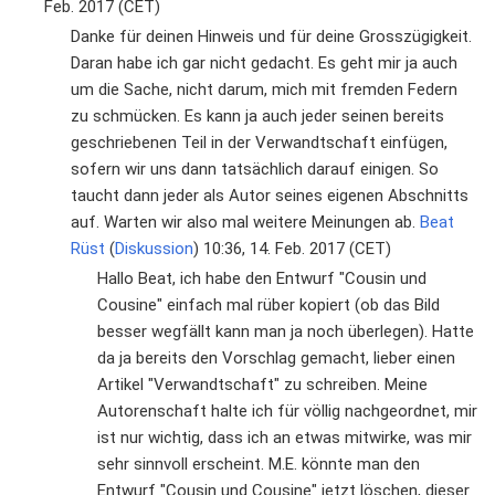
Feb. 2017 (CET)
Danke für deinen Hinweis und für deine Grosszügigkeit.
Daran habe ich gar nicht gedacht. Es geht mir ja auch
um die Sache, nicht darum, mich mit fremden Federn
zu schmücken. Es kann ja auch jeder seinen bereits
geschriebenen Teil in der Verwandtschaft einfügen,
sofern wir uns dann tatsächlich darauf einigen. So
taucht dann jeder als Autor seines eigenen Abschnitts
auf. Warten wir also mal weitere Meinungen ab.
Beat
Rüst
(
Diskussion
) 10:36, 14. Feb. 2017 (CET)
Hallo Beat, ich habe den Entwurf "Cousin und
Cousine" einfach mal rüber kopiert (ob das Bild
besser wegfällt kann man ja noch überlegen). Hatte
da ja bereits den Vorschlag gemacht, lieber einen
Artikel "Verwandtschaft" zu schreiben. Meine
Autorenschaft halte ich für völlig nachgeordnet, mir
ist nur wichtig, dass ich an etwas mitwirke, was mir
sehr sinnvoll erscheint. M.E. könnte man den
Entwurf "Cousin und Cousine" jetzt löschen, dieser