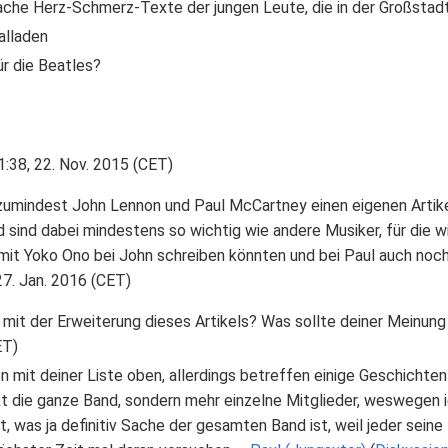
fache Herz-Schmerz-Texte der jungen Leute, die in der Großsta
alladen
r die Beatles?
1:38, 22. Nov. 2015 (CET)
zumindest John Lennon und Paul McCartney einen eigenen Artike
sind dabei mindestens so wichtig wie andere Musiker, für die wir
 mit Yoko Ono bei John schreiben könnten und bei Paul auch noc
 27. Jan. 2016 (CET)
 mit der Erweiterung dieses Artikels? Was sollte deiner Meinun
ET)
en mit deiner Liste oben, allerdings betreffen einige Geschicht
rekt die ganze Band, sondern mehr einzelne Mitglieder, weswege
t, was ja definitiv Sache der gesamten Band ist, weil jeder seine