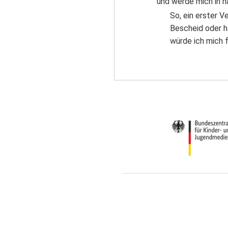
und werde mich in n
So, ein erster V
Bescheid oder h
würde ich mich f