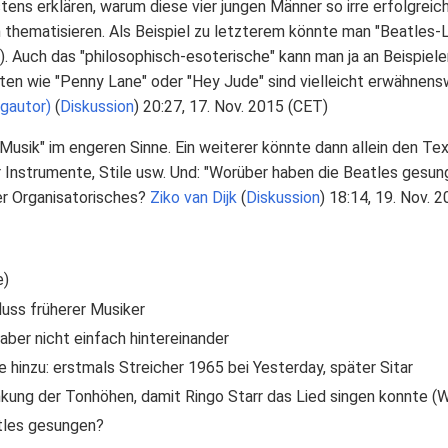
stens erklären, warum diese vier jungen Männer so irre erfolgrei
thematisieren. Als Beispiel zu letzterem könnte man "Beatles-Li
. Auch das "philosophisch-esoterische" kann man ja an Beispielen 
ten wie "Penny Lane" oder "Hey Jude" sind vielleicht erwähnensw
ngautor)
(
Diskussion
) 20:27, 17. Nov. 2015 (CET)
"Musik" im engeren Sinne. Ein weiterer könnte dann allein den T
 Instrumente, Stile usw. Und: "Worüber haben die Beatles gesun
r Organisatorisches?
Ziko van Dijk
(
Diskussion
) 18:14, 19. Nov. 
e)
luss früherer Musiker
aber nicht einfach hintereinander
 hinzu: erstmals Streicher 1965 bei Yesterday, später Sitar
ng der Tonhöhen, damit Ringo Starr das Lied singen konnte (Wi
tles gesungen?