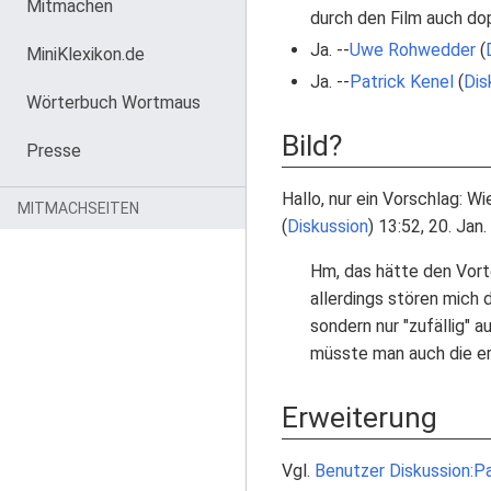
Mitmachen
durch den Film auch dop
Ja. --
Uwe Rohwedder
(
MiniKlexikon.de
Ja. --
Patrick Kenel
(
Dis
Wörterbuch Wortmaus
Bild?
Presse
Hallo, nur ein Vorschlag: 
MITMACHSEITEN
(
Diskussion
) 13:52, 20. Jan
Hm, das hätte den Vorte
allerdings stören mich 
sondern nur "zufällig" 
müsste man auch die er
Erweiterung
Vgl.
Benutzer Diskussion:Pa