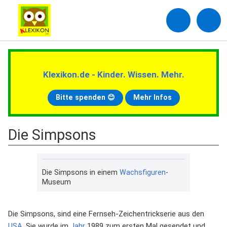
Klexikon.de - Kinder. Wissen. Mehr.
Bitte spenden 😊
Mehr Infos
Die Simpsons
Die Simpsons in einem
Wachsfiguren
-
Museum
Die Simpsons, sind eine Fernseh-Zeichentrickserie aus den
USA
. Sie wurde im
Jahr
1989 zum ersten Mal gesendet und