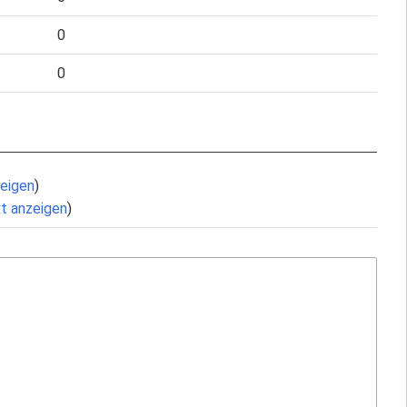
0
0
zeigen
)
xt anzeigen
)