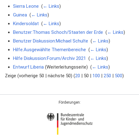
Sierra Leone
‎
(
← Links
)
Guinea
‎
(
← Links
)
Kindersoldat
‎
(
← Links
)
Benutzer:Thomas Schoch/Staaten der Erde
‎
(
← Links
)
Benutzer Diskussion:Michael Schulte
‎
(
← Links
)
Hilfe:Ausgewählte Themenbereiche
‎
(
← Links
)
Hilfe Diskussion:Forum/Archiv 2021
‎
(
← Links
)
Entwurf:Liberia
(Weiterleitungsseite) ‎
(
← Links
)
Zeige (
vorherige 50
|
nächste 50
) (
20
|
50
|
100
|
250
|
500
)
Förderungen: