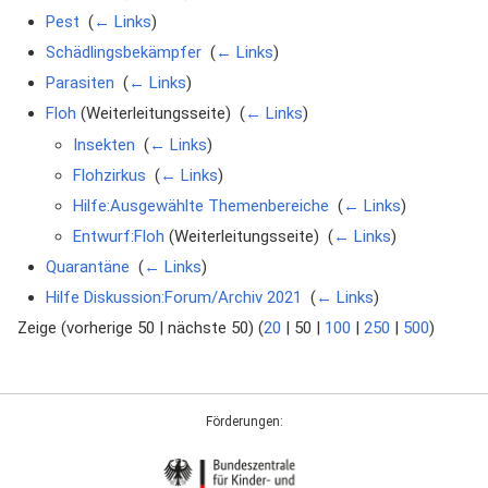
Pest
‎
(
← Links
)
Schädlingsbekämpfer
‎
(
← Links
)
Parasiten
‎
(
← Links
)
Floh
(Weiterleitungsseite) ‎
(
← Links
)
Insekten
‎
(
← Links
)
Flohzirkus
‎
(
← Links
)
Hilfe:Ausgewählte Themenbereiche
‎
(
← Links
)
Entwurf:Floh
(Weiterleitungsseite) ‎
(
← Links
)
Quarantäne
‎
(
← Links
)
Hilfe Diskussion:Forum/Archiv 2021
‎
(
← Links
)
Zeige (
vorherige 50
|
nächste 50
) (
20
|
50
|
100
|
250
|
500
)
Förderungen: