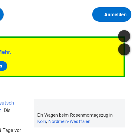
Anmelden
Mehr.
s
eutsch
n
. Die
Ein Wagen beim Rosenmontagszug in
Köln
,
Nordrhein-Westfalen
8 Tage vor