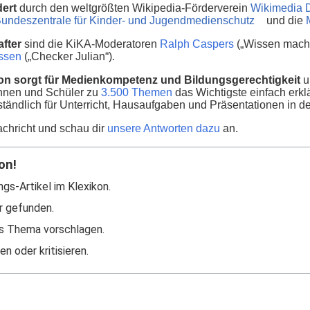
dert
durch den weltgrößten Wikipedia-Förderverein
Wikimedia 
undeszentrale für Kinder- und Jugendmedienschutz
und die
fter
sind die KiKA-Moderatoren
Ralph Caspers
(„Wissen macht
nssen
(„Checker Julian“).
on sorgt für Medienkompetenz und Bildungsgerechtigkeit
u
innen und Schüler zu
3.500 Themen
das Wichtigste einfach erklä
ständlich für Unterricht, Hausaufgaben und Präsentationen in d
chricht und schau dir
unsere Antworten dazu
an.
on!
ngs-Artikel im Klexikon.
r gefunden.
s Thema vorschlagen.
n oder kritisieren.