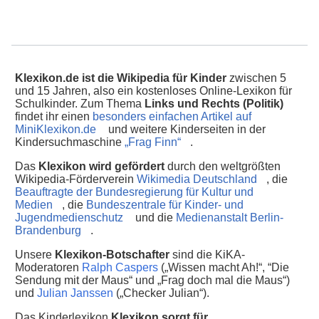
Klexikon.de ist die Wikipedia für Kinder
zwischen 5
und 15 Jahren, also ein kostenloses Online-Lexikon für
Schulkinder. Zum Thema
Links und Rechts (Politik)
findet ihr einen
besonders einfachen Artikel auf
MiniKlexikon.de
und weitere Kinderseiten in der
Kindersuchmaschine
„Frag Finn“
.
Das
Klexikon wird gefördert
durch den weltgrößten
Wikipedia-Förderverein
Wikimedia Deutschland
, die
Beauftragte der Bundesregierung für Kultur und
Medien
, die
Bundeszentrale für Kinder- und
Jugendmedienschutz
und die
Medienanstalt Berlin-
Brandenburg
.
Unsere
Klexikon-Botschafter
sind die KiKA-
Moderatoren
Ralph Caspers
(„Wissen macht Ah!“, “Die
Sendung mit der Maus“ und „Frag doch mal die Maus“)
und
Julian Janssen
(„Checker Julian“).
Das Kinderlexikon
Klexikon sorgt für