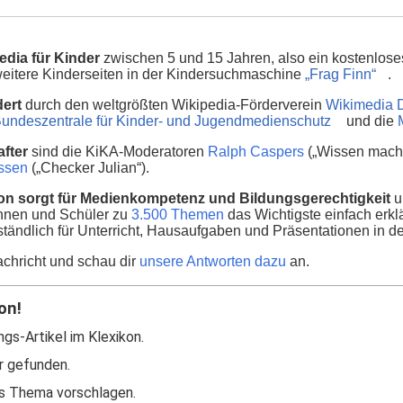
edia für Kinder
zwischen 5 und 15 Jahren, also ein kostenlose
 weitere Kinderseiten in der Kindersuchmaschine
„Frag Finn“
.
dert
durch den weltgrößten Wikipedia-Förderverein
Wikimedia 
undeszentrale für Kinder- und Jugendmedienschutz
und die
fter
sind die KiKA-Moderatoren
Ralph Caspers
(„Wissen macht
nssen
(„Checker Julian“).
on sorgt für Medienkompetenz und Bildungsgerechtigkeit
u
innen und Schüler zu
3.500 Themen
das Wichtigste einfach erklä
ständlich für Unterricht, Hausaufgaben und Präsentationen in d
chricht und schau dir
unsere Antworten dazu
an.
on!
ngs-Artikel im Klexikon.
r gefunden.
s Thema vorschlagen.