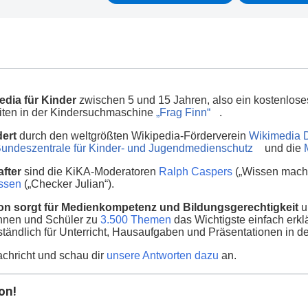
edia für Kinder
zwischen 5 und 15 Jahren, also ein kostenlos
seiten in der Kindersuchmaschine
„Frag Finn“
.
dert
durch den weltgrößten Wikipedia-Förderverein
Wikimedia 
undeszentrale für Kinder- und Jugendmedienschutz
und die
fter
sind die KiKA-Moderatoren
Ralph Caspers
(„Wissen macht
nssen
(„Checker Julian“).
on sorgt für Medienkompetenz und Bildungsgerechtigkeit
u
innen und Schüler zu
3.500 Themen
das Wichtigste einfach erklä
ständlich für Unterricht, Hausaufgaben und Präsentationen in d
chricht und schau dir
unsere Antworten dazu
an.
on!